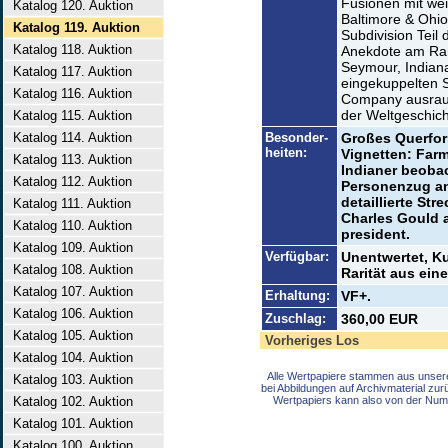
Fusionen mit wei
Katalog 120. Auktion
Baltimore & Ohio
Katalog 119. Auktion
Subdivision Teil 
Katalog 118. Auktion
Anekdote am Ran
Seymour, Indian
Katalog 117. Auktion
eingekuppelten 
Katalog 116. Auktion
Company ausraub
der Weltgeschich
Katalog 115. Auktion
Katalog 114. Auktion
Besonder-
Großes Querfor
heiten:
Vignetten: Farm
Katalog 113. Auktion
Indianer beobac
Katalog 112. Auktion
Personenzug an
detaillierte Str
Katalog 111. Auktion
Charles Gould a
Katalog 110. Auktion
president.
Katalog 109. Auktion
Verfügbar:
Unentwertet, K
Katalog 108. Auktion
Rarität aus ein
Katalog 107. Auktion
Erhaltung:
VF+.
Katalog 106. Auktion
Zuschlag:
360,00 EUR
Katalog 105. Auktion
Vorheriges Los
Katalog 104. Auktion
Alle Wertpapiere stammen aus unser
Katalog 103. Auktion
bei Abbildungen auf Archivmaterial zu
Katalog 102. Auktion
Wertpapiers kann also von der Num
Katalog 101. Auktion
Katalog 100. Auktion