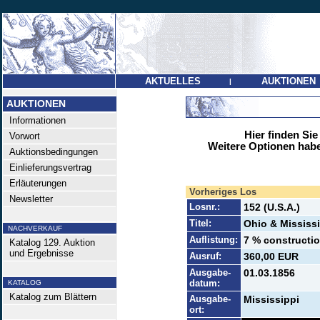
AKTUELLES
AUKTIONEN
|
AUKTIONEN
Informationen
Hier finden Sie
Vorwort
Weitere Optionen habe
Auktionsbedingungen
Einlieferungsvertrag
Erläuterungen
Vorheriges Los
Newsletter
Losnr.:
152 (U.S.A.)
Titel:
Ohio & Mississi
NACHVERKAUF
Auflistung:
7 % constructio
Katalog 129. Auktion
und Ergebnisse
Ausruf:
360,00 EUR
Ausgabe-
01.03.1856
datum:
KATALOG
Katalog zum Blättern
Ausgabe-
Mississippi
ort: