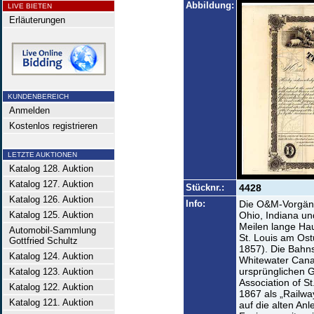
Abbildung:
LIVE BIETEN
Erläuterungen
KUNDENBEREICH
Anmelden
Kostenlos registrieren
LETZTE AUKTIONEN
Katalog 128. Auktion
Katalog 127. Auktion
Stücknr.:
4428
Katalog 126. Auktion
Info:
Die O&M-Vorgäng
Katalog 125. Auktion
Ohio, Indiana und
Meilen lange Hau
Automobil-Sammlung
St. Louis am Ostu
Gottfried Schultz
1857). Die Bahnst
Katalog 124. Auktion
Whitewater Cana
ursprünglichen G
Katalog 123. Auktion
Association of S
Katalog 122. Auktion
1867 als „Railwa
Katalog 121. Auktion
auf die alten Anl