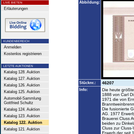
Abbildung:
LIVE BIETEN
Erläuterungen
KUNDENBEREICH
Anmelden
Kostenlos registrieren
LETZTE AUKTIONEN
Katalog 128. Auktion
Katalog 127. Auktion
Stücknr.:
46207
Katalog 126. Auktion
Info:
Die heute größt
Katalog 125. Auktion
1888 von Carl D
Automobil-Sammlung
1971 die von Er
Gottfried Schultz
Branntweinbrenne
Die fusionierte G
Katalog 124. Auktion
AG. 1977 Erwerb
Katalog 123. Auktion
Brauerei Cluss A
Katalog 122. Auktion
beiden zu Dinke
Cluss zur Cluss
Katalog 121. Auktion
Erwerb der seit 