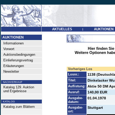
AKTUELLES
AUKTIONEN
|
AUKTIONEN
Informationen
Hier finden Sie
Vorwort
Weitere Optionen habe
Auktionsbedingungen
Einlieferungsvertrag
Erläuterungen
Vorheriges Los
Newsletter
Losnr.:
1138 (Deutschl
Titel:
Dinkelacker Wu
NACHVERKAUF
Auflistung:
Aktie 50 DM Apr
Katalog 129. Auktion
und Ergebnisse
Ausruf:
140,00 EUR
Ausgabe-
01.04.1978
datum:
KATALOG
Katalog zum Blättern
Ausgabe-
Stuttgart
ort: