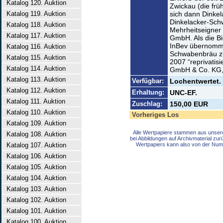
Katalog 120. Auktion
Zwickau (die frü
Katalog 119. Auktion
sich dann Dinke
Dinkelacker-Sc
Katalog 118. Auktion
Mehrheitseigner
Katalog 117. Auktion
GmbH. Als die Bi
InBev übernomme
Katalog 116. Auktion
Schwabenbräu zu 
Katalog 115. Auktion
2007 “reprivatis
Katalog 114. Auktion
GmbH & Co. KG, s
Katalog 113. Auktion
Verfügbar:
Lochentwertet. 
Katalog 112. Auktion
Erhaltung:
UNC-EF.
Katalog 111. Auktion
Zuschlag:
150,00 EUR
Katalog 110. Auktion
Vorheriges Los
Katalog 109. Auktion
Alle Wertpapiere stammen aus unser
Katalog 108. Auktion
bei Abbildungen auf Archivmaterial zu
Katalog 107. Auktion
Wertpapiers kann also von der Num
Katalog 106. Auktion
Katalog 105. Auktion
Katalog 104. Auktion
Katalog 103. Auktion
Katalog 102. Auktion
Katalog 101. Auktion
Katalog 100. Auktion