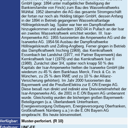
GmbH (gegr. 1894 unter maßgeblicher Beteiligung der
Bankiersfamilie von Finck) zum Bau des Wasserkraftwerks
Mühltal. 1952 übernahm die AG das gesamte Stromgeschäft
der fortan nur noch als Holding tätigen GmbH, dessen Anfang
in der 1894 in Betrieb gegangenen Wasserkraftanlage
Höllriegelskreuth lag. Später war hier ein Dampfkraftwerk
hinzugekommen und außerdem 1902-04 in Pullach an der Isar
ein zweites Wasserkraftwerk errichtet worden. III. Isar-
Amperwerke AG: 1955 fusionierten die Amperwerke AG und die
Isarwerke AG. 1954-56 Ausbau der Dampfkraftwerke
Höllriegelskreuth und Zolling-Anglberg. Ferner gingen in Betrieb
das Dampfkraftwerk Irsching (1969), das Kernkraftwerk
Essenbach bei Landshut (1977, mit Partner Bayernwerk) das
Kernkraftwerk Isar I (1979) und das Kernkraftwerk Isar II
(1988). Zunächst über 3/4, später noch knapp 50 % des
Kapitals der Isar-Amperwerke hielten die Isarwerke GmbH (die
wiederum zu 45 % dem Bankhaus Merck, Finck & Co. in
München, zu 25 % dem RWE und zu 10 % der Allianz-
Versicherung gehörten). Im Jahr 2000 fusionierten das
Bayernwerk und die PreußenElektra zur E.ON Energie AG.
Diese besaß nun direkt und indirekt eine Dreiviertelmehrheit der
Isar-Amperwerke AG, die 2001 in E.ON Bayern AG umbenannt
wurde. Gleichzeitig wurden die bisherigen großen Bayernwerk-
Beteiligungen (u.a. Überlandwerk Unterfranken,
Energieversorgung Ostbayern, Energieversorgung Oberfranken,
Großkraftwerk Nürnberg u.a.) in die E.ON Bayern AG
eingebracht. Bis heute börsennotiert.
Verfügbar:
Muster-perforiert. (R 10)
Erhaltung:
UNC-EF.