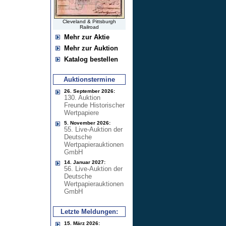
Cleveland & Pittsburgh
Railroad
Mehr zur Aktie
Mehr zur Auktion
Katalog bestellen
Auktionstermine
26. September 2026:
130. Auktion
Freunde Historischer
Wertpapiere
5. November 2026:
55. Live-Auktion der
Deutsche
Wertpapierauktionen
GmbH
14. Januar 2027:
56. Live-Auktion der
Deutsche
Wertpapierauktionen
GmbH
Letzte Meldungen:
15. März 2026: