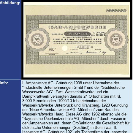
Abbildung:
Info:
I. Amperwerke AG: Gründung 1908 unter Übernahme der
“Industrielle Unternehmungen GmbH” und der “Süddeutsche
Wasserwerke AG”. Zwei Wasserkaftwerke und ein
Dampfkraftwerk versorgten damals 24 Ortschaften mit rd.
3.000 Stromkunden. 1909/10 Inbetriebnahme der
Wasserkraftwerke Unterbruck und Kranzberg, 1923 Gründung
der “Neue Amperkraftwerke AG, München” zum Bau des
Wasserkraftwerks Haag. Diese AG ging 1932 ebenso wie die
“Bayerische Überlandzentrale AG, München” durch Fusion in
den Amperwerken auf, deren Großaktionär die Gesellschaft für
elektrische Unternehmungen (Gesfürel) in Berlin war. II.
Isarwerke AG: Gründung 1921 als Tochterfirma der Isarwerke