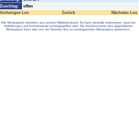
Zuschlag:
offen
Vorheriges Los
Zurück
Nächstes Los
Alle Wertpapiere stammen aus unserer Bilddatenbank. Es kann deshalb vorkommen, dass bei
Abbildungen auf Archivmaterial zurückgegriffen wird. Die Stückenummer des abgebildeten
Wertpapiers kann also von der Nummer des zu versteigernden Wertpapiers abweichen.