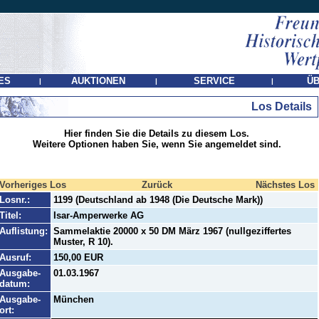
ES
AUKTIONEN
SERVICE
ÜB
|
|
|
Los Details
Hier finden Sie die Details zu diesem Los.
Weitere Optionen haben Sie, wenn Sie angemeldet sind.
Vorheriges Los
Zurück
Nächstes Los
Losnr.:
1199 (Deutschland ab 1948 (Die Deutsche Mark))
Titel:
Isar-Amperwerke AG
Auflistung:
Sammelaktie 20000 x 50 DM März 1967 (nullgeziffertes
Muster, R 10).
Ausruf:
150,00 EUR
Ausgabe-
01.03.1967
datum:
Ausgabe-
München
ort: