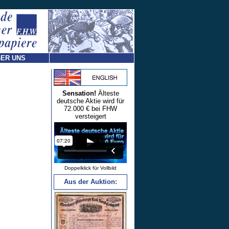
ER UNS
Sensation!
Älteste
deutsche Aktie wird für
72.000 € bei FHW
versteigert
Doppelklick für Vollbild
Aus der Auktion: