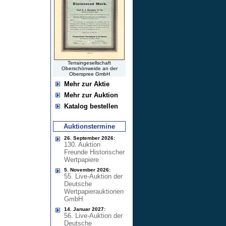
Terraingesellschaft
Oberschönweide an der
Oberspree GmbH
Mehr zur Aktie
Mehr zur Auktion
Katalog bestellen
Auktionstermine
26. September 2026:
130. Auktion
Freunde Historischer
Wertpapiere
5. November 2026:
55. Live-Auktion der
Deutsche
Wertpapierauktionen
GmbH
14. Januar 2027:
56. Live-Auktion der
Deutsche