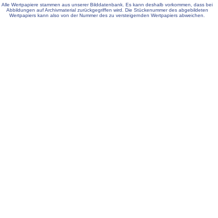
Alle Wertpapiere stammen aus unserer Bilddatenbank. Es kann deshalb vorkommen, dass bei
Abbildungen auf Archivmaterial zurückgegriffen wird. Die Stückenummer des abgebildeten
Wertpapiers kann also von der Nummer des zu versteigernden Wertpapiers abweichen.