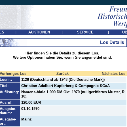
ES
AUKTIONEN
SERVICE
ÜB
|
|
|
Los Details
Hier finden Sie die Details zu diesem Los.
Weitere Optionen haben Sie, wenn Sie angemeldet sind.
Vorheriges Los
Zurück
Nächstes Los
Losnr.:
1128 (Deutschland ab 1948 (Die Deutsche Mark))
Titel:
Christian Adalbert Kupferberg & Compagnie KGaA
Auflistung:
Namens-Aktie 1.000 DM Okt. 1970 (nullgeziffertes Muster, R
10).
Ausruf:
120,00 EUR
Ausgabe-
01.10.1970
datum:
Ausgabe-
Mainz
ort: