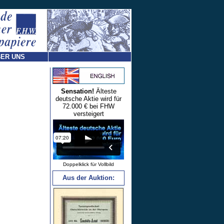
ER UNS
Sensation!
Älteste
deutsche Aktie wird für
72.000 € bei FHW
versteigert
Doppelklick für Vollbild
Aus der Auktion: