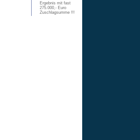
Ergebnis mit fast
275.000,- Euro
Zuschlagsumme !!!