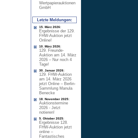
Wertpapierauktionen
GmbH
Letzte Meldungen:
15. März 2026:
Ergebnisse der 129.
FHW-Auktion jetzt
Online!
10. März 2026:
129. Freunde-
Auktion am 14. März
2026 – Nur noch 4
Tage!
30. Januar 2026:
129. FHW-Auktion
am 14. März 2026
jetzt Online – Berlin-
Sammlung Manula
Benecke
18. November 2025:
Auktionstermine
2026 - Jetzt
notieren!
5. Oktober 2025:
Ergebnisse 128.
FHW-Auktion jetzt
online –
Fantastisches