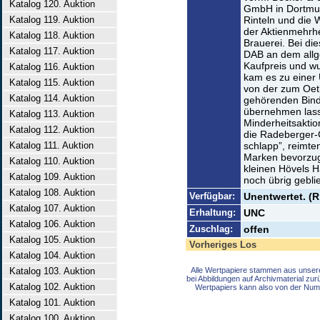
Katalog 120. Auktion
GmbH in Dortmun
Katalog 119. Auktion
Rinteln und die
der Aktienmehrhe
Katalog 118. Auktion
Brauerei. Bei di
Katalog 117. Auktion
DAB an dem allg
Kaufpreis und wu
Katalog 116. Auktion
kam es zu einer
Katalog 115. Auktion
von der zum Oet
Katalog 114. Auktion
gehörenden Bind
übernehmen lass
Katalog 113. Auktion
Minderheitsaktio
Katalog 112. Auktion
die Radeberger-
Katalog 111. Auktion
schlapp”, reimte
Marken bevorzug
Katalog 110. Auktion
kleinen Hövels H
Katalog 109. Auktion
noch übrig gebl
Katalog 108. Auktion
Verfügbar:
Unentwertet. (R
Katalog 107. Auktion
Erhaltung:
UNC
Katalog 106. Auktion
Zuschlag:
offen
Katalog 105. Auktion
Vorheriges Los
Katalog 104. Auktion
Katalog 103. Auktion
Alle Wertpapiere stammen aus unser
bei Abbildungen auf Archivmaterial zu
Katalog 102. Auktion
Wertpapiers kann also von der Num
Katalog 101. Auktion
Katalog 100. Auktion