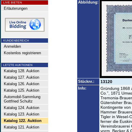
Abbildung:
LIVE BIETEN
Erläuterungen
KUNDENBEREICH
Anmelden
Kostenlos registrieren
LETZTE AUKTIONEN
Katalog 128. Auktion
Katalog 127. Auktion
Stücknr.:
13120
Katalog 126. Auktion
Info:
Gründung 1868 a
Katalog 125. Auktion
Co.”, 1871 Umwa
Automobil-Sammlung
Tremonia-Brauer
Gottfried Schultz
Gütersloher Bra
Kontingente von 
Katalog 124. Auktion
Hammer Brauerei
Katalog 123. Auktion
Tigler in Wesel
Katalog 122. Auktion
ferner die Eusk
Vereinsbrauerei
Katalog 121. Auktion
vorm. Becker & C