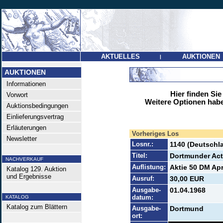
AKTUELLES
AUKTIONEN
|
AUKTIONEN
Informationen
Hier finden Sie
Vorwort
Weitere Optionen habe
Auktionsbedingungen
Einlieferungsvertrag
Erläuterungen
Vorheriges Los
Newsletter
Losnr.:
1140 (Deutschl
Titel:
Dortmunder Act
NACHVERKAUF
Auflistung:
Aktie 50 DM Apr
Katalog 129. Auktion
und Ergebnisse
Ausruf:
30,00 EUR
Ausgabe-
01.04.1968
datum:
KATALOG
Katalog zum Blättern
Ausgabe-
Dortmund
ort: