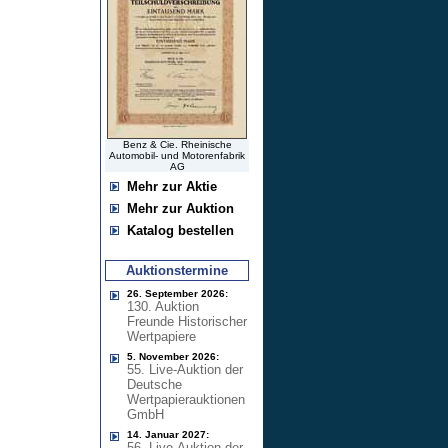
Benz & Cie. Rheinische
Automobil- und Motorenfabrik
AG
Mehr zur Aktie
Mehr zur Auktion
Katalog bestellen
Auktionstermine
26. September 2026:
130. Auktion
Freunde Historischer
Wertpapiere
5. November 2026:
55. Live-Auktion der
Deutsche
Wertpapierauktionen
GmbH
14. Januar 2027:
56. Live-Auktion der