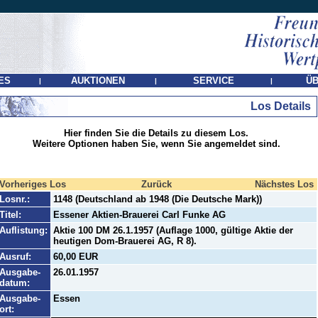
ES
AUKTIONEN
SERVICE
ÜB
|
|
|
Los Details
Hier finden Sie die Details zu diesem Los.
Weitere Optionen haben Sie, wenn Sie angemeldet sind.
Vorheriges Los
Zurück
Nächstes Los
Losnr.:
1148 (Deutschland ab 1948 (Die Deutsche Mark))
Titel:
Essener Aktien-Brauerei Carl Funke AG
Auflistung:
Aktie 100 DM 26.1.1957 (Auflage 1000, gültige Aktie der
heutigen Dom-Brauerei AG, R 8).
Ausruf:
60,00 EUR
Ausgabe-
26.01.1957
datum:
Ausgabe-
Essen
ort: