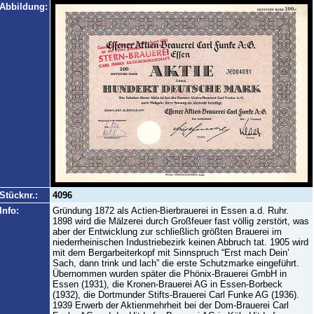
Abbildung:
Stücknr.:
4096
Info:
Gründung 1872 als Actien-Bierbrauerei in Essen a.d. Ruhr.
1898 wird die Mälzerei durch Großfeuer fast völlig zerstört, was
aber der Entwicklung zur schließlich größten Brauerei im
niederrheinischen Industriebezirk keinen Abbruch tat. 1905 wird
mit dem Bergarbeiterkopf mit Sinnspruch “Erst mach Dein’
Sach, dann trink und lach” die erste Schutzmarke eingeführt.
Übernommen wurden später die Phönix-Brauerei GmbH in
Essen (1931), die Kronen-Brauerei AG in Essen-Borbeck
(1932), die Dortmunder Stifts-Brauerei Carl Funke AG (1936).
1939 Erwerb der Aktienmehrheit bei der Dom-Brauerei Carl