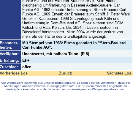
Funke AG und der Hitdorfer Brauerei AG in Köln-Hitdorf,
gleichzeitig Umfirmierung in Essener Aktien-Brauerei Carl
Funke AG. 1963 erneute Umfirmierung in Stern-Brauerei Carl
Funke AG. 1969 Erwerb der Brauerei zum Schiff J. Peter Wahl
GmbH in Kaufbeuren. 1998 Sitzverlegung nach Köln und
Umfirmierung in Dom-Brauerei AG. Spezialitäten sind DOM
Kölsch und Rats Kölsch. Bis 1934 in Essen, seitdem in
Düsseldorf börsennotiert. Mitte 2004 wurde der Verlust von
mehr als der Hälfte des Grundkapitals angezeigt.
Besonder-
Mit Stempel von 1963: Firma geändert in “Stern-Brauerei
heiten:
Carl Funke AG”.
Verfügbar:
Unentwertet, mit halbem Talon. (R 8)
Erhaltung:
EF+
Zuschlag:
offen
Vorheriges Los
Zurück
Nächstes Los
Alle Wertpapiere stammen aus unserer Bilddatenbank. Es kann deshalb vorkommen, dass bei
Abbildungen auf Archivmaterial zurückgegriffen wird. Die Stückenummer des abgebildeten
Wertpapiers kann also von der Nummer des zu versteigernden Wertpapiers abweichen.