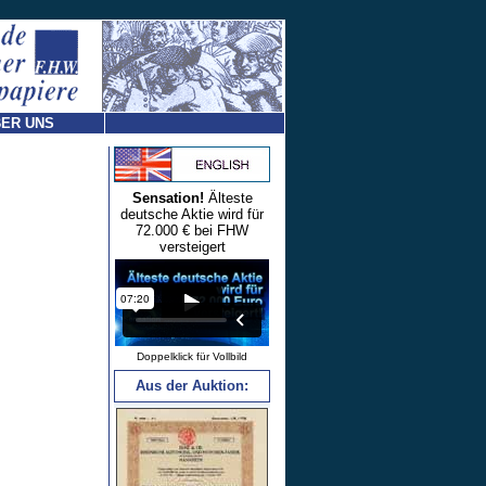
ER UNS
Sensation!
Älteste
deutsche Aktie wird für
72.000 € bei FHW
versteigert
Doppelklick für Vollbild
Aus der Auktion: