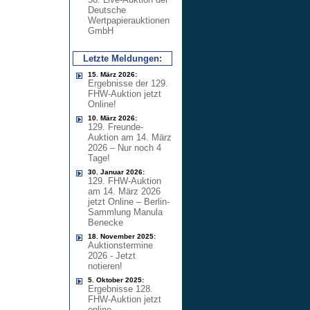
Deutsche
Wertpapierauktionen
GmbH
Letzte Meldungen:
15. März 2026:
Ergebnisse der 129.
FHW-Auktion jetzt
Online!
10. März 2026:
129. Freunde-
Auktion am 14. März
2026 – Nur noch 4
Tage!
30. Januar 2026:
129. FHW-Auktion
am 14. März 2026
jetzt Online – Berlin-
Sammlung Manula
Benecke
18. November 2025:
Auktionstermine
2026 - Jetzt
notieren!
5. Oktober 2025:
Ergebnisse 128.
FHW-Auktion jetzt
online –