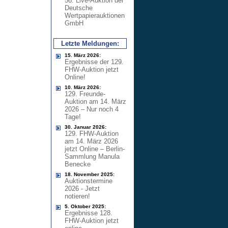
56. Live-Auktion der
Deutsche
Wertpapierauktionen
GmbH
Letzte Meldungen:
15. März 2026:
Ergebnisse der 129.
FHW-Auktion jetzt
Online!
10. März 2026:
129. Freunde-
Auktion am 14. März
2026 – Nur noch 4
Tage!
30. Januar 2026:
129. FHW-Auktion
am 14. März 2026
jetzt Online – Berlin-
Sammlung Manula
Benecke
18. November 2025:
Auktionstermine
2026 - Jetzt
notieren!
5. Oktober 2025:
Ergebnisse 128.
FHW-Auktion jetzt