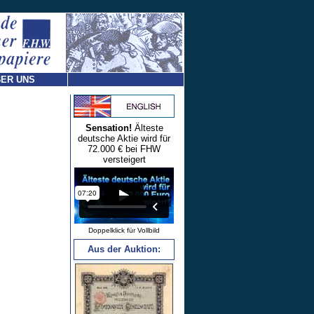
ER UNS
Sensation!
Älteste
deutsche Aktie wird für
72.000 € bei FHW
versteigert
Doppelklick für Vollbild
Aus der Auktion: