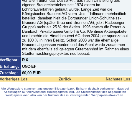
vor allem durch das Düssel-Alt, das nach Einstellung des
eigenen Brauereibetriebes seit 1974 extern im
Lohnbrauverfahren gebraut wurde. Lange Zeit war die
Königsbacher Brauerei AG vorm. Jos. Thillmann mehrheitlich
beteiligt, daneben hielt die Dortmunder Union-Schultheiss-
Brauerei AG (später Brau und Brunnen AG, jetzt Radeberger-
Gruppe) mehr als 25 % der Aktien. 1996 erwarb die Peters &
Bambach Privatbrauerei GmbH & Co. KG diese Aktienpakete
und brachte die Hirschbrauerei AG dann 2004 per squeeze-out
zu 100 % in ihren Besitz. Schon 2003 war die ehemalige
Brauerei abgerissen worden und das Areal wurde zusammen
mit dem ebenfalls stillgelegten Güterbahnhof im Rahmen eines
Stadtentwicklungsprojektes neu bebaut.
Verfügbar:
R 6
Erhaltung:
UNC-EF
Zuschlag:
60,00 EUR
Vorheriges Los
Zurück
Nächstes Los
Alle Wertpapiere stammen aus unserer Bilddatenbank. Es kann deshalb vorkommen, dass bei
Abbildungen auf Archivmaterial zurückgegriffen wird. Die Stückenummer des abgebildeten
Wertpapiers kann also von der Nummer des zu versteigernden Wertpapiers abweichen.