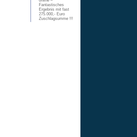
online –
Fantastisches
Ergebnis mit fast
275.000,- Euro
Zuschlagsumme !!!