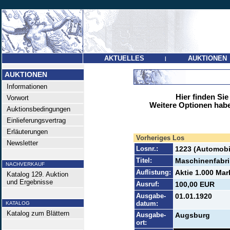
AKTUELLES
AUKTIONEN
|
AUKTIONEN
Informationen
Hier finden Sie
Vorwort
Weitere Optionen habe
Auktionsbedingungen
Einlieferungsvertrag
Erläuterungen
Vorheriges Los
Newsletter
Losnr.:
1223 (Automobi
Titel:
Maschinenfabr
NACHVERKAUF
Auflistung:
Aktie 1.000 Mar
Katalog 129. Auktion
und Ergebnisse
Ausruf:
100,00 EUR
Ausgabe-
01.01.1920
datum:
KATALOG
Katalog zum Blättern
Ausgabe-
Augsburg
ort: