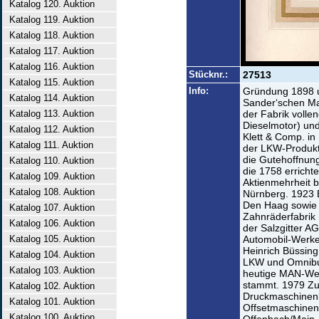
Katalog 120. Auktion
Katalog 119. Auktion
Katalog 118. Auktion
Katalog 117. Auktion
Katalog 116. Auktion
Stücknr.:
27513
Katalog 115. Auktion
Info:
Gründung 1898 u
Katalog 114. Auktion
Sander‘schen Mas
Katalog 113. Auktion
der Fabrik volle
Dieselmotor) und
Katalog 112. Auktion
Klett & Comp. i
Katalog 111. Auktion
der LKW-Produkt
die Gutehoffnun
Katalog 110. Auktion
die 1758 errichte
Katalog 109. Auktion
Aktienmehrheit b
Katalog 108. Auktion
Nürnberg. 1923 E
Den Haag sowie 
Katalog 107. Auktion
Zahnräderfabrik
Katalog 106. Auktion
der Salzgitter A
Katalog 105. Auktion
Automobil-Werke
Heinrich Büssing
Katalog 104. Auktion
LKW und Omnibus
Katalog 103. Auktion
heutige MAN-Werk
stammt. 1979 Z
Katalog 102. Auktion
Druckmaschinenb
Katalog 101. Auktion
Offsetmaschinenf
Katalog 100. Auktion