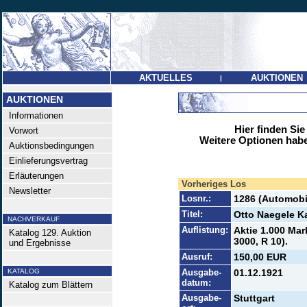
AKTUELLES
AUKTIONEN
|
AUKTIONEN
Informationen
Hier finden Sie
Vorwort
Weitere Optionen habe
Auktionsbedingungen
Einlieferungsvertrag
Erläuterungen
Vorheriges Los
Newsletter
Losnr.:
1286 (Automobi
Titel:
Otto Naegele K
NACHVERKAUF
Auflistung:
Aktie 1.000 Mar
Katalog 129. Auktion
3000, R 10).
und Ergebnisse
Ausruf:
150,00 EUR
KATALOG
Ausgabe-
01.12.1921
datum:
Katalog zum Blättern
Ausgabe-
Stuttgart