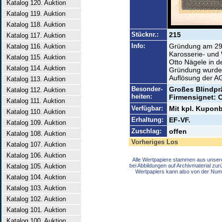
Katalog 120. Auktion
Katalog 119. Auktion
Katalog 118. Auktion
Stücknr.:
215
Katalog 117. Auktion
Info:
Gründung am 29.
Katalog 116. Auktion
Karosserie- und
Katalog 115. Auktion
Otto Nägele in d
Katalog 114. Auktion
Gründung wurde 
Auflösung der A
Katalog 113. Auktion
Besonder-
Großes Blindpr
Katalog 112. Auktion
heiten:
Firmensignet: C
Katalog 111. Auktion
Verfügbar:
Mit kpl. Kuponb
Katalog 110. Auktion
Erhaltung:
EF-VF.
Katalog 109. Auktion
Zuschlag:
offen
Katalog 108. Auktion
Vorheriges Los
Katalog 107. Auktion
Katalog 106. Auktion
Alle Wertpapiere stammen aus unser
Katalog 105. Auktion
bei Abbildungen auf Archivmaterial zu
Wertpapiers kann also von der Num
Katalog 104. Auktion
Katalog 103. Auktion
Katalog 102. Auktion
Katalog 101. Auktion
Katalog 100. Auktion