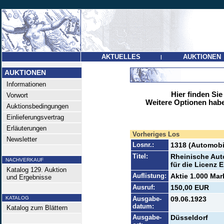
AKTUELLES
AUKTIONEN
|
AUKTIONEN
Informationen
Hier finden Sie
Vorwort
Weitere Optionen habe
Auktionsbedingungen
Einlieferungsvertrag
Erläuterungen
Vorheriges Los
Newsletter
Losnr.:
1318 (Automobi
Titel:
Rheinische Aut
NACHVERKAUF
für die Licenz 
Katalog 129. Auktion
Auflistung:
Aktie 1.000 Mar
und Ergebnisse
Ausruf:
150,00 EUR
KATALOG
Ausgabe-
09.06.1923
datum:
Katalog zum Blättern
Ausgabe-
Düsseldorf