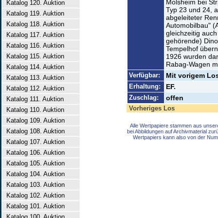
Molsheim bei Str
Katalog 120. Auktion
Typ 23 und 24, 
Katalog 119. Auktion
abgeleiteter Ren
Katalog 118. Auktion
Automobilbau" (A
gleichzeitig auc
Katalog 117. Auktion
gehörende) Dino
Katalog 116. Auktion
Tempelhof übern
Katalog 115. Auktion
1926 wurden dan
Rabag-Wagen mo
Katalog 114. Auktion
Verfügbar:
Mit vorigem Los
Katalog 113. Auktion
Erhaltung:
EF.
Katalog 112. Auktion
Zuschlag:
offen
Katalog 111. Auktion
Vorheriges Los
Katalog 110. Auktion
Katalog 109. Auktion
Alle Wertpapiere stammen aus unser
Katalog 108. Auktion
bei Abbildungen auf Archivmaterial zu
Wertpapiers kann also von der Num
Katalog 107. Auktion
Katalog 106. Auktion
Katalog 105. Auktion
Katalog 104. Auktion
Katalog 103. Auktion
Katalog 102. Auktion
Katalog 101. Auktion
Katalog 100. Auktion