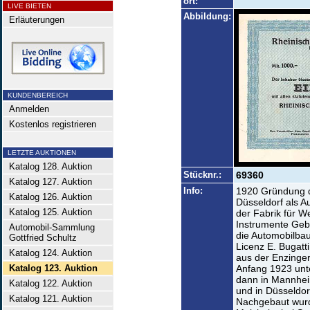
ort:
LIVE BIETEN
Abbildung:
Erläuterungen
KUNDENBEREICH
Anmelden
Kostenlos registrieren
LETZTE AUKTIONEN
Katalog 128. Auktion
Stücknr.:
69360
Katalog 127. Auktion
Info:
1920 Gründung d
Katalog 126. Auktion
Düsseldorf als A
Katalog 125. Auktion
der Fabrik für 
Instrumente Geb
Automobil-Sammlung
die Automobilbau
Gottfried Schultz
Licenz E. Bugatt
Katalog 124. Auktion
aus der Enzinger
Katalog 123. Auktion
Anfang 1923 unt
dann in Mannheim
Katalog 122. Auktion
und in Düsseldor
Katalog 121. Auktion
Nachgebaut wurde