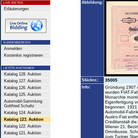
Abbildung:
LIVE BIETEN
Erläuterungen
KUNDENBEREICH
Anmelden
Kostenlos registrieren
LETZTE AUKTIONEN
Katalog 128. Auktion
Stücknr.:
35005
Katalog 127. Auktion
Info:
Gründung 1907 d
Katalog 126. Auktion
wurden FIAT-Fahr
Katalog 125. Auktion
Monarchie monti
Automobil-Sammlung
Eigenfertigung
Gottfried Schultz
begonnen. 1921 
Automobil-Fabrik
Katalog 124. Auktion
Austro-Fiat entf
Katalog 123. Auktion
Creditanstalt di
Katalog 122. Auktion
Wiener 21. Bezir
Omnibusse, Schi
Katalog 121. Auktion
zum Turiner Sta