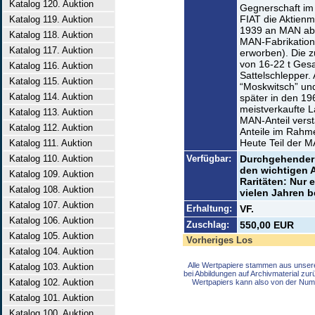
Katalog 120. Auktion
Gegnerschaft im 
FIAT die Aktienm
Katalog 119. Auktion
1939 an MAN abg
Katalog 118. Auktion
MAN-Fabrikations
Katalog 117. Auktion
erworben). Die z
von 16-22 t Gesa
Katalog 116. Auktion
Sattelschlepper.
Katalog 115. Auktion
“Moskwitsch” un
Katalog 114. Auktion
später in den 19
meistverkaufte 
Katalog 113. Auktion
MAN-Anteil verst
Katalog 112. Auktion
Anteile im Rahme
Heute Teil der 
Katalog 111. Auktion
Katalog 110. Auktion
Verfügbar:
Durchgehender T
den wichtigen 
Katalog 109. Auktion
Raritäten: Nur e
Katalog 108. Auktion
vielen Jahren b
Katalog 107. Auktion
Erhaltung:
VF.
Katalog 106. Auktion
Zuschlag:
550,00 EUR
Katalog 105. Auktion
Vorheriges Los
Katalog 104. Auktion
Alle Wertpapiere stammen aus unser
Katalog 103. Auktion
bei Abbildungen auf Archivmaterial zu
Katalog 102. Auktion
Wertpapiers kann also von der Num
Katalog 101. Auktion
Katalog 100. Auktion