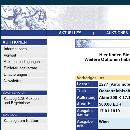
AKTUELLES
AUKTIONEN
|
AUKTIONEN
Informationen
Hier finden Sie
Vorwort
Weitere Optionen habe
Auktionsbedingungen
Einlieferungsvertrag
Erläuterungen
Vorheriges Los
Newsletter
Losnr.:
1277 (Automobi
Titel:
Oesterreichisc
NACHVERKAUF
Auflistung:
Aktie 200 K 17.
Katalog 129. Auktion
und Ergebnisse
Ausruf:
500,00 EUR
Ausgabe-
17.01.1919
datum:
KATALOG
Katalog zum Blättern
Ausgabe-
Wien
ort: