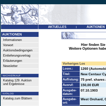
AKTUELLES
AUKTIONEN
|
AUKTIONEN
Informationen
Hier finden Sie
Vorwort
Weitere Optionen habe
Auktionsbedingungen
Einlieferungsvertrag
Erläuterungen
Vorheriges Los
Newsletter
Losnr.:
1260 (Automobi
Titel:
New Centaur Cy
NACHVERKAUF
Auflistung:
75 pref. shares 
Katalog 129. Auktion
und Ergebnisse
Ausruf:
150,00 EUR
Ausgabe-
07.10.1903
datum:
KATALOG
Katalog zum Blättern
Ausgabe-
West Orchard, 
ort: