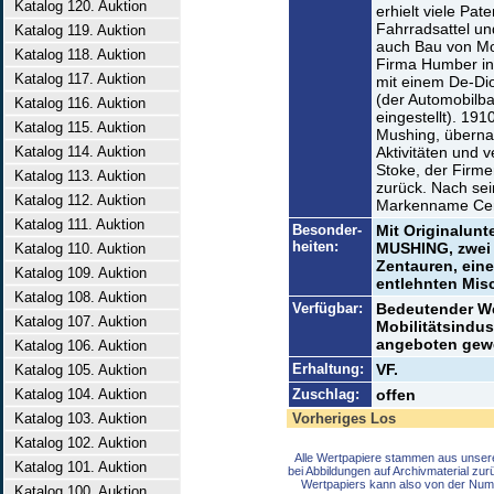
Katalog 120. Auktion
erhielt viele Pat
Fahrradsattel u
Katalog 119. Auktion
auch Bau von Mo
Katalog 118. Auktion
Firma Humber in
Katalog 117. Auktion
mit einem De-Dio
(der Automobilba
Katalog 116. Auktion
eingestellt). 19
Katalog 115. Auktion
Mushing, übern
Katalog 114. Auktion
Aktivitäten und v
Stoke, der Firmen
Katalog 113. Auktion
zurück. Nach se
Katalog 112. Auktion
Markenname Cent
Katalog 111. Auktion
Besonder-
Mit Originalun
heiten:
MUSHING, zwei 
Katalog 110. Auktion
Zentauren, eine
Katalog 109. Auktion
entlehnten Mis
Katalog 108. Auktion
Verfügbar:
Bedeutender Wer
Katalog 107. Auktion
Mobilitätsindus
angeboten gew
Katalog 106. Auktion
Erhaltung:
VF.
Katalog 105. Auktion
Katalog 104. Auktion
Zuschlag:
offen
Katalog 103. Auktion
Vorheriges Los
Katalog 102. Auktion
Alle Wertpapiere stammen aus unser
Katalog 101. Auktion
bei Abbildungen auf Archivmaterial zu
Wertpapiers kann also von der Num
Katalog 100. Auktion