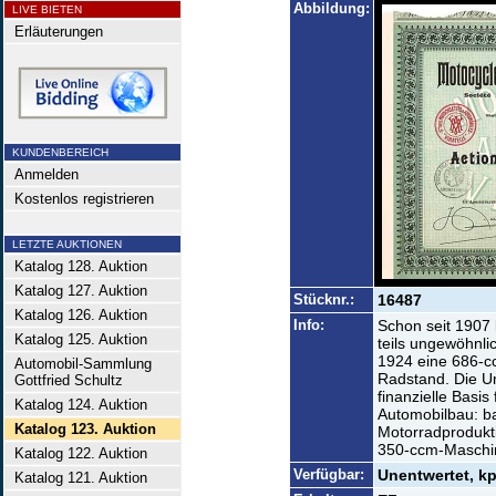
Abbildung:
LIVE BIETEN
Erläuterungen
KUNDENBEREICH
Anmelden
Kostenlos registrieren
LETZTE AUKTIONEN
Katalog 128. Auktion
Katalog 127. Auktion
Stücknr.:
16487
Katalog 126. Auktion
Info:
Schon seit 1907 b
Katalog 125. Auktion
teils ungewöhnli
1924 eine 686-c
Automobil-Sammlung
Radstand. Die U
Gottfried Schultz
finanzielle Basis
Katalog 124. Auktion
Automobilbau: b
Katalog 123. Auktion
Motorradprodukti
350-ccm-Maschin
Katalog 122. Auktion
Verfügbar:
Unentwertet, k
Katalog 121. Auktion