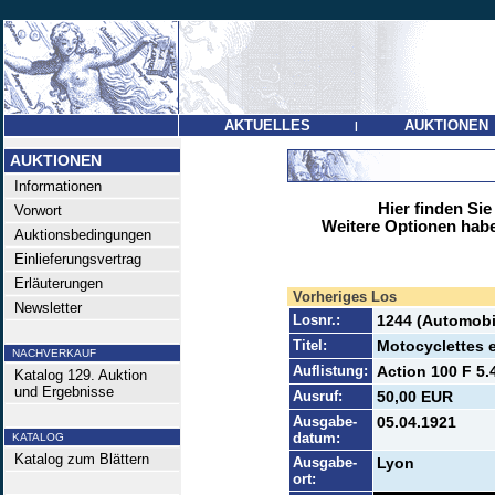
AKTUELLES
AUKTIONEN
|
AUKTIONEN
Informationen
Hier finden Sie
Vorwort
Weitere Optionen habe
Auktionsbedingungen
Einlieferungsvertrag
Erläuterungen
Vorheriges Los
Newsletter
Losnr.:
1244 (Automobi
Titel:
Motocyclettes 
NACHVERKAUF
Auflistung:
Action 100 F 5.
Katalog 129. Auktion
und Ergebnisse
Ausruf:
50,00 EUR
Ausgabe-
05.04.1921
datum:
KATALOG
Katalog zum Blättern
Ausgabe-
Lyon
ort: