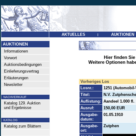
AKTUELLES
AUKTIONEN
|
AUKTIONEN
Informationen
Hier finden Sie
Vorwort
Weitere Optionen habe
Auktionsbedingungen
Einlieferungsvertrag
Erläuterungen
Vorheriges Los
Newsletter
Losnr.:
1251 (Automobil-
Titel:
N.V. Zutphensche
NACHVERKAUF
Auflistung:
Aandeel 1.000 fl.
Katalog 129. Auktion
und Ergebnisse
Ausruf:
150,00 EUR
Ausgabe-
01.05.1910
datum:
KATALOG
Ausgabe-
Zutphen
Katalog zum Blättern
ort: