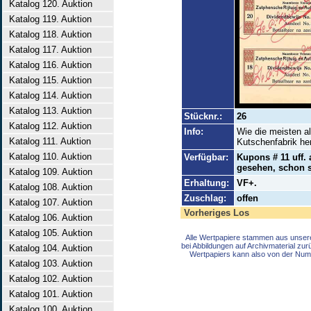
Katalog 120. Auktion
Katalog 119. Auktion
Katalog 118. Auktion
Katalog 117. Auktion
Katalog 116. Auktion
Katalog 115. Auktion
Katalog 114. Auktion
Katalog 113. Auktion
Stücknr.:
26
Katalog 112. Auktion
Info:
Wie die meisten a
Katalog 111. Auktion
Kutschenfabrik he
Katalog 110. Auktion
Verfügbar:
Kupons # 11 uff.
gesehen, schon s
Katalog 109. Auktion
Erhaltung:
VF+.
Katalog 108. Auktion
Zuschlag:
offen
Katalog 107. Auktion
Vorheriges Los
Katalog 106. Auktion
Katalog 105. Auktion
Alle Wertpapiere stammen aus unser
bei Abbildungen auf Archivmaterial zu
Katalog 104. Auktion
Wertpapiers kann also von der Num
Katalog 103. Auktion
Katalog 102. Auktion
Katalog 101. Auktion
Katalog 100. Auktion