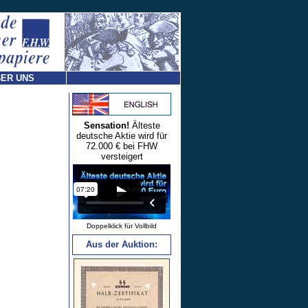
ER UNS
Sensation!
Älteste
deutsche Aktie wird für
72.000 € bei FHW
versteigert
Doppelklick für Vollbild
Aus der Auktion: