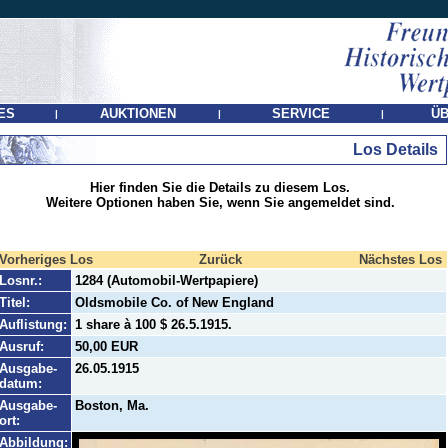
ES
AUKTIONEN
SERVICE
ÜB
|
|
|
Los Details
Hier finden Sie die Details zu diesem Los.
Weitere Optionen haben Sie, wenn Sie angemeldet sind.
Vorheriges Los
Zurück
Nächstes Los
Losnr.:
1284 (Automobil-Wertpapiere)
Titel:
Oldsmobile Co. of New England
Auflistung:
1 share à 100 $ 26.5.1915.
Ausruf:
50,00 EUR
Ausgabe-
26.05.1915
datum:
Ausgabe-
Boston, Ma.
ort:
Abbildung: