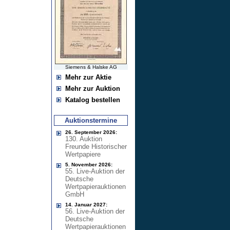
Siemens & Halske AG
Mehr zur Aktie
Mehr zur Auktion
Katalog bestellen
Auktionstermine
26. September 2026:
130. Auktion
Freunde Historischer
Wertpapiere
5. November 2026:
55. Live-Auktion der
Deutsche
Wertpapierauktionen
GmbH
14. Januar 2027:
56. Live-Auktion der
Deutsche
Wertpapierauktionen