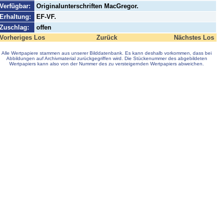
Verfügbar:
Originalunterschriften MacGregor.
Erhaltung:
EF-VF.
Zuschlag:
offen
Vorheriges Los
Zurück
Nächstes Los
Alle Wertpapiere stammen aus unserer Bilddatenbank. Es kann deshalb vorkommen, dass bei
Abbildungen auf Archivmaterial zurückgegriffen wird. Die Stückenummer des abgebildeten
Wertpapiers kann also von der Nummer des zu versteigernden Wertpapiers abweichen.