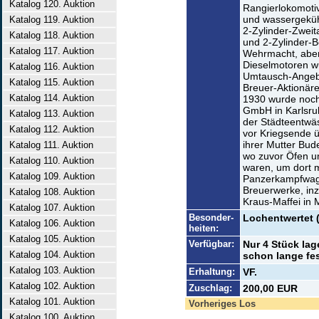
Katalog 120. Auktion
Rangierlokomotiv
und wassergeküh
Katalog 119. Auktion
2-Zylinder-Zweit
Katalog 118. Auktion
und 2-Zylinder-
Katalog 117. Auktion
Wehrmacht, aber
Dieselmotoren wu
Katalog 116. Auktion
Umtausch-Angebo
Katalog 115. Auktion
Breuer-Aktionäre
Katalog 114. Auktion
1930 wurde noch
GmbH in Karlsru
Katalog 113. Auktion
der Städteentwä
Katalog 112. Auktion
vor Kriegsende 
ihrer Mutter Bud
Katalog 111. Auktion
wo zuvor Öfen u
Katalog 110. Auktion
waren, um dort 
Katalog 109. Auktion
Panzerkampfwage
Breuerwerke, in
Katalog 108. Auktion
Kraus-Maffei i
Katalog 107. Auktion
Besonder-
Lochentwertet 
Katalog 106. Auktion
heiten:
Katalog 105. Auktion
Verfügbar:
Nur 4 Stück lag
Katalog 104. Auktion
schon lange fe
Katalog 103. Auktion
Erhaltung:
VF.
Katalog 102. Auktion
Zuschlag:
200,00 EUR
Katalog 101. Auktion
Vorheriges Los
Katalog 100. Auktion