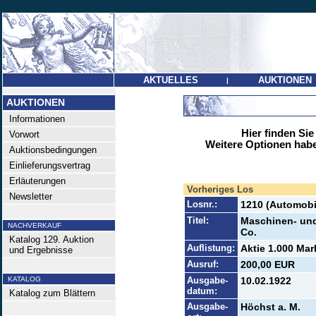
AKTUELLES
AUKTIONEN
|
AUKTIONEN
Informationen
Hier finden Sie
Vorwort
Weitere Optionen habe
Auktionsbedingungen
Einlieferungsvertrag
Erläuterungen
Vorheriges Los
Newsletter
Losnr.:
1210 (Automobi
Titel:
Maschinen- und
NACHVERKAUF
Co.
Katalog 129. Auktion
Auflistung:
Aktie 1.000 Mar
und Ergebnisse
Ausruf:
200,00 EUR
KATALOG
Ausgabe-
10.02.1922
datum:
Katalog zum Blättern
Ausgabe-
Höchst a. M.