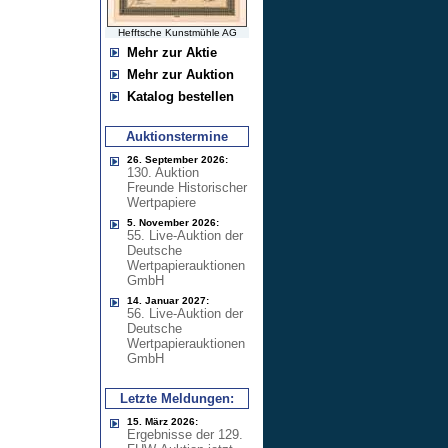
Hefftsche Kunstmühle AG
Mehr zur Aktie
Mehr zur Auktion
Katalog bestellen
Auktionstermine
26. September 2026:
130. Auktion
Freunde Historischer
Wertpapiere
5. November 2026:
55. Live-Auktion der
Deutsche
Wertpapierauktionen
GmbH
14. Januar 2027:
56. Live-Auktion der
Deutsche
Wertpapierauktionen
GmbH
Letzte Meldungen:
15. März 2026:
Ergebnisse der 129.