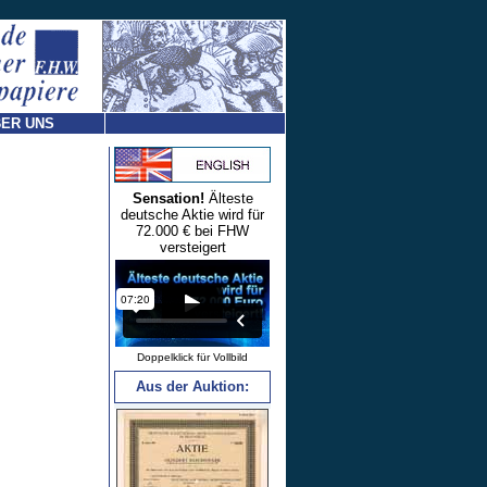
ER UNS
Sensation!
Älteste
deutsche Aktie wird für
72.000 € bei FHW
versteigert
Doppelklick für Vollbild
Aus der Auktion: