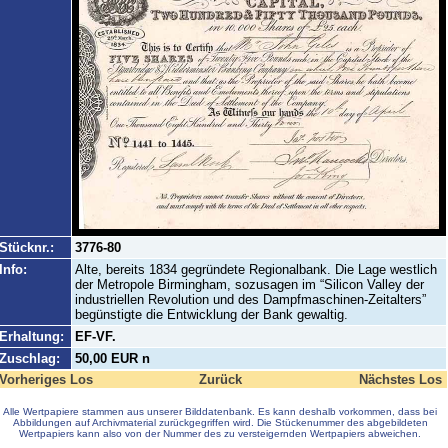
Stücknr.:
3776-80
Info:
Alte, bereits 1834 gegründete Regionalbank. Die Lage westlich
der Metropole Birmingham, sozusagen im “Silicon Valley der
industriellen Revolution und des Dampfmaschinen-Zeitalters”
begünstigte die Entwicklung der Bank gewaltig.
Erhaltung:
EF-VF.
Zuschlag:
50,00 EUR n
Vorheriges Los
Zurück
Nächstes Los
Alle Wertpapiere stammen aus unserer Bilddatenbank. Es kann deshalb vorkommen, dass bei
Abbildungen auf Archivmaterial zurückgegriffen wird. Die Stückenummer des abgebildeten
Wertpapiers kann also von der Nummer des zu versteigernden Wertpapiers abweichen.