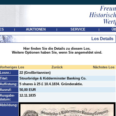
ES
AUKTIONEN
SERVICE
ÜB
|
|
|
Los Details
Hier finden Sie die Details zu diesem Los.
Weitere Optionen haben Sie, wenn Sie angemeldet sind.
Vorheriges Los
Zurück
Nächstes Los
Losnr.:
22 (Großbritannien)
Titel:
Stourbridge & Kidderminster Banking Co.
Auflistung:
5 shares à 25 £ 10.4.1834. Gründeraktie.
Ausruf:
50,00 EUR
Ausgabe-
12.11.1835
datum:
Abbildung: