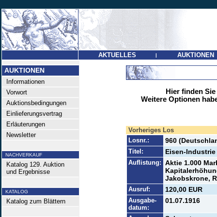
AKTUELLES
AUKTIONEN
|
AUKTIONEN
Informationen
Hier finden Sie
Vorwort
Weitere Optionen habe
Auktionsbedingungen
Einlieferungsvertrag
Erläuterungen
Vorheriges Los
Newsletter
Losnr.:
960 (Deutschlan
Titel:
Eisen-Industri
NACHVERKAUF
Auflistung:
Aktie 1.000 Mar
Katalog 129. Auktion
Kapitalerhöhun
und Ergebnisse
Jakobskrone, R 
Ausruf:
120,00 EUR
KATALOG
Ausgabe-
01.07.1916
Katalog zum Blättern
datum: