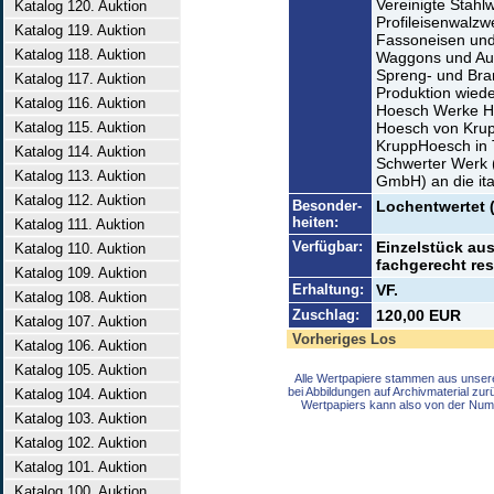
Vereinigte Stah
Katalog 120. Auktion
Profileisenwalzw
Katalog 119. Auktion
Fassoneisen und 
Katalog 118. Auktion
Waggons und Aut
Spreng- und Br
Katalog 117. Auktion
Produktion wiede
Katalog 116. Auktion
Hoesch Werke H
Katalog 115. Auktion
Hoesch von Kru
KruppHoesch in 
Katalog 114. Auktion
Schwerter Werk (
Katalog 113. Auktion
GmbH) an die ita
Katalog 112. Auktion
Besonder-
Lochentwertet 
heiten:
Katalog 111. Auktion
Verfügbar:
Einzelstück au
Katalog 110. Auktion
fachgerecht rest
Katalog 109. Auktion
Erhaltung:
VF.
Katalog 108. Auktion
Zuschlag:
120,00 EUR
Katalog 107. Auktion
Vorheriges Los
Katalog 106. Auktion
Katalog 105. Auktion
Alle Wertpapiere stammen aus unser
bei Abbildungen auf Archivmaterial zu
Katalog 104. Auktion
Wertpapiers kann also von der Num
Katalog 103. Auktion
Katalog 102. Auktion
Katalog 101. Auktion
Katalog 100. Auktion