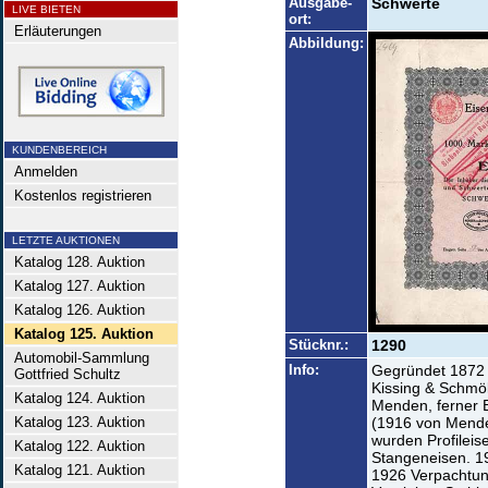
Ausgabe-
Schwerte
LIVE BIETEN
ort:
Erläuterungen
Abbildung:
KUNDENBEREICH
Anmelden
Kostenlos registrieren
LETZTE AUKTIONEN
Katalog 128. Auktion
Katalog 127. Auktion
Katalog 126. Auktion
Katalog 125. Auktion
Stücknr.:
1290
Automobil-Sammlung
Info:
Gegründet 1872
Gottfried Schultz
Kissing & Schmö
Katalog 124. Auktion
Menden, ferner 
Katalog 123. Auktion
(1916 von Mende
wurden Profileis
Katalog 122. Auktion
Stangeneisen. 1
Katalog 121. Auktion
1926 Verpachtung