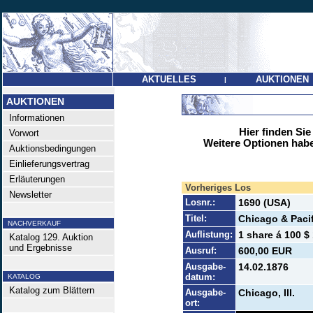
AKTUELLES
AUKTIONEN
|
AUKTIONEN
Informationen
Hier finden Sie
Vorwort
Weitere Optionen habe
Auktionsbedingungen
Einlieferungsvertrag
Erläuterungen
Vorheriges Los
Newsletter
Losnr.:
1690 (USA)
Titel:
Chicago & Pacif
NACHVERKAUF
Auflistung:
1 share á 100 $ 
Katalog 129. Auktion
und Ergebnisse
Ausruf:
600,00 EUR
Ausgabe-
14.02.1876
datum:
KATALOG
Katalog zum Blättern
Ausgabe-
Chicago, Ill.
ort: