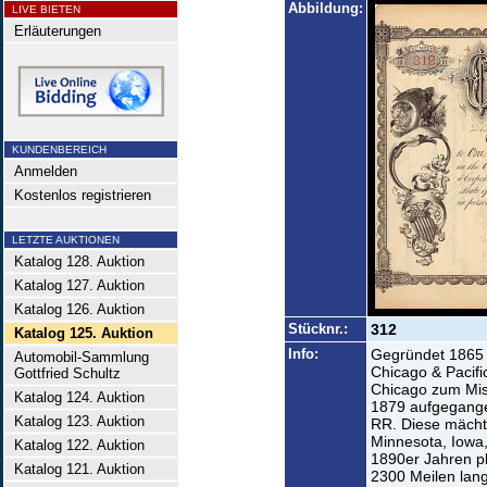
Abbildung:
LIVE BIETEN
Erläuterungen
KUNDENBEREICH
Anmelden
Kostenlos registrieren
LETZTE AUKTIONEN
Katalog 128. Auktion
Katalog 127. Auktion
Katalog 126. Auktion
Stücknr.:
312
Katalog 125. Auktion
Info:
Gegründet 1865 a
Automobil-Sammlung
Chicago & Pacifi
Gottfried Schultz
Chicago zum Mis
Katalog 124. Auktion
1879 aufgegange
Katalog 123. Auktion
RR. Diese mächt
Minnesota, Iowa
Katalog 122. Auktion
1890er Jahren pla
Katalog 121. Auktion
2300 Meilen lang