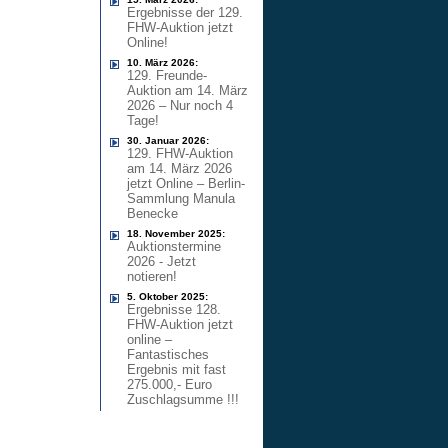
Ergebnisse der 129.
FHW-Auktion jetzt
Online!
10. März 2026:
129. Freunde-
Auktion am 14. März
2026 – Nur noch 4
Tage!
30. Januar 2026:
129. FHW-Auktion
am 14. März 2026
jetzt Online – Berlin-
Sammlung Manula
Benecke
18. November 2025:
Auktionstermine
2026 - Jetzt
notieren!
5. Oktober 2025:
Ergebnisse 128.
FHW-Auktion jetzt
online –
Fantastisches
Ergebnis mit fast
275.000,- Euro
Zuschlagsumme !!!