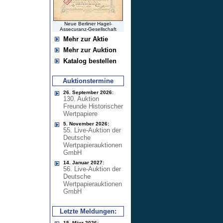
Neue Berliner Hagel-
Assecuranz-Gesellschaft
Mehr zur Aktie
Mehr zur Auktion
Katalog bestellen
Auktionstermine
26. September 2026:
130. Auktion
Freunde Historischer
Wertpapiere
5. November 2026:
55. Live-Auktion der
Deutsche
Wertpapierauktionen
GmbH
14. Januar 2027:
56. Live-Auktion der
Deutsche
Wertpapierauktionen
GmbH
Letzte Meldungen:
15. März 2026: