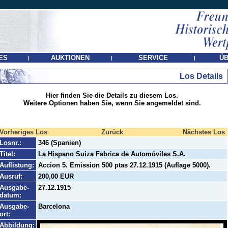
ES
AUKTIONEN
SERVICE
ÜB
|
|
|
Los Details
Hier finden Sie die Details zu diesem Los.
Weitere Optionen haben Sie, wenn Sie angemeldet sind.
Vorheriges Los
Zurück
Nächstes Los
Losnr.:
346 (Spanien)
Titel:
La Hispano Suiza Fabrica de Automóviles S.A.
Auflistung:
Accion 5. Emission 500 ptas 27.12.1915 (Auflage 5000).
Ausruf:
200,00 EUR
Ausgabe-
27.12.1915
datum:
Ausgabe-
Barcelona
ort:
Abbildung: