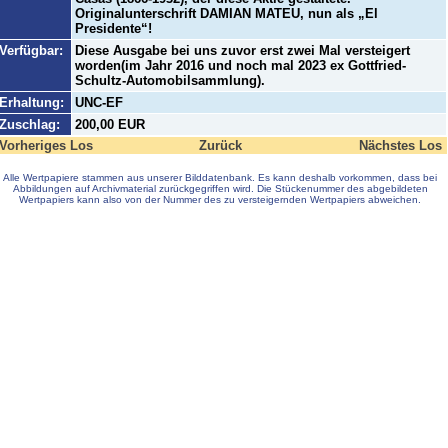
Originalunterschrift DAMIAN MATEU, nun als „El
Presidente“!
Verfügbar:
Diese Ausgabe bei uns zuvor erst zwei Mal versteigert
worden(im Jahr 2016 und noch mal 2023 ex Gottfried-
Schultz-Automobilsammlung).
Erhaltung:
UNC-EF
Zuschlag:
200,00 EUR
Vorheriges Los
Zurück
Nächstes Los
Alle Wertpapiere stammen aus unserer Bilddatenbank. Es kann deshalb vorkommen, dass bei
Abbildungen auf Archivmaterial zurückgegriffen wird. Die Stückenummer des abgebildeten
Wertpapiers kann also von der Nummer des zu versteigernden Wertpapiers abweichen.