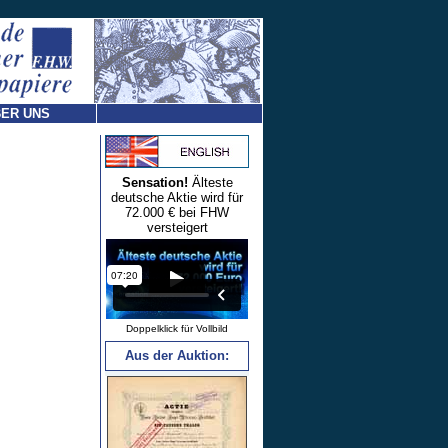
ER UNS
Sensation!
Älteste
deutsche Aktie wird für
72.000 € bei FHW
versteigert
Doppelklick für Vollbild
Aus der Auktion: