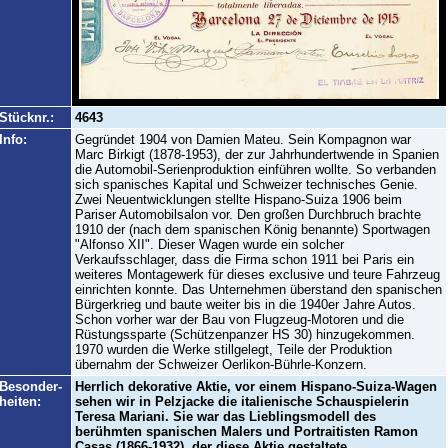
Stücknr.:
4643
Info:
Gegründet 1904 von Damien Mateu. Sein Kompagnon war
Marc Birkigt (1878-1953), der zur Jahrhundertwende in Spanien
die Automobil-Serienproduktion einführen wollte. So verbanden
sich spanisches Kapital und Schweizer technisches Genie.
Zwei Neuentwicklungen stellte Hispano-Suiza 1906 beim
Pariser Automobilsalon vor. Den großen Durchbruch brachte
1910 der (nach dem spanischen König benannte) Sportwagen
"Alfonso XII". Dieser Wagen wurde ein solcher
Verkaufsschlager, dass die Firma schon 1911 bei Paris ein
weiteres Montagewerk für dieses exclusive und teure Fahrzeug
einrichten konnte. Das Unternehmen überstand den spanischen
Bürgerkrieg und baute weiter bis in die 1940er Jahre Autos.
Schon vorher war der Bau von Flugzeug-Motoren und die
Rüstungssparte (Schützenpanzer HS 30) hinzugekommen.
1970 wurden die Werke stillgelegt, Teile der Produktion
übernahm der Schweizer Oerlikon-Bührle-Konzern.
Besonder-
Herrlich dekorative Aktie, vor einem Hispano-Suiza-Wagen
heiten:
sehen wir in Pelzjacke die italienische Schauspielerin
Teresa Mariani. Sie war das Lieblingsmodell des
berühmten spanischen Malers und Portraitisten Ramon
Casas (1866-1932), der diese Aktie gestaltete.