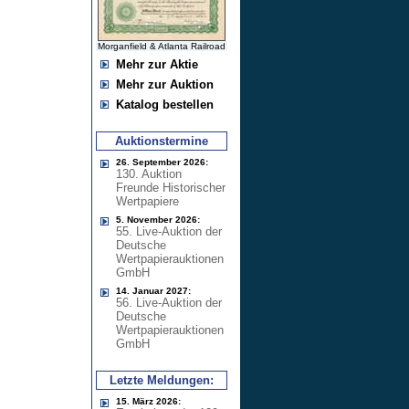
Morganfield & Atlanta Railroad
Mehr zur Aktie
Mehr zur Auktion
Katalog bestellen
Auktionstermine
26. September 2026:
130. Auktion
Freunde Historischer
Wertpapiere
5. November 2026:
55. Live-Auktion der
Deutsche
Wertpapierauktionen
GmbH
14. Januar 2027:
56. Live-Auktion der
Deutsche
Wertpapierauktionen
GmbH
Letzte Meldungen:
15. März 2026: