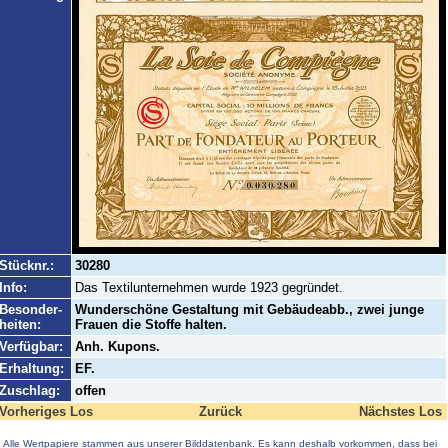
Stücknr.:
30280
Info:
Das Textilunternehmen wurde 1923 gegründet.
Besonder-
Wunderschöne Gestaltung mit Gebäudeabb., zwei junge
heiten:
Frauen die Stoffe halten.
Verfügbar:
Anh. Kupons.
Erhaltung:
EF.
Zuschlag:
offen
Vorheriges Los
Zurück
Nächstes Los
Alle Wertpapiere stammen aus unserer Bilddatenbank. Es kann deshalb vorkommen, dass bei