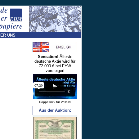
ER UNS
Sensation!
Älteste
deutsche Aktie wird für
72.000 € bei FHW
versteigert
Doppelklick für Vollbild
Aus der Auktion: