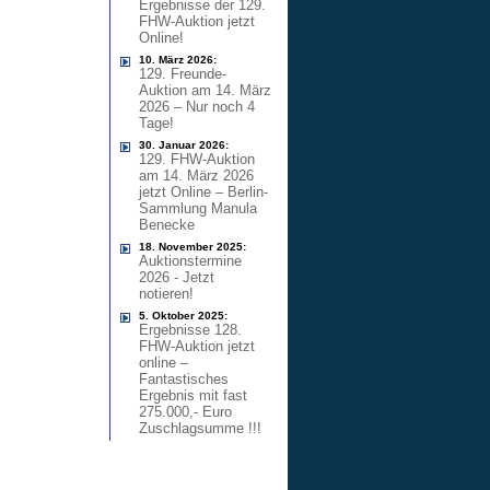
Ergebnisse der 129.
FHW-Auktion jetzt
Online!
10. März 2026:
129. Freunde-
Auktion am 14. März
2026 – Nur noch 4
Tage!
30. Januar 2026:
129. FHW-Auktion
am 14. März 2026
jetzt Online – Berlin-
Sammlung Manula
Benecke
18. November 2025:
Auktionstermine
2026 - Jetzt
notieren!
5. Oktober 2025:
Ergebnisse 128.
FHW-Auktion jetzt
online –
Fantastisches
Ergebnis mit fast
275.000,- Euro
Zuschlagsumme !!!