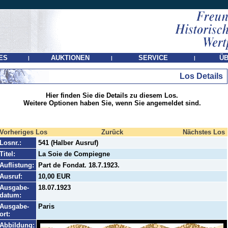
ES
AUKTIONEN
SERVICE
ÜB
|
|
|
Los Details
Hier finden Sie die Details zu diesem Los.
Weitere Optionen haben Sie, wenn Sie angemeldet sind.
Vorheriges Los
Zurück
Nächstes Los
Losnr.:
541 (Halber Ausruf)
Titel:
La Soie de Compiegne
Auflistung:
Part de Fondat. 18.7.1923.
Ausruf:
10,00 EUR
Ausgabe-
18.07.1923
datum:
Ausgabe-
Paris
ort:
Abbildung: