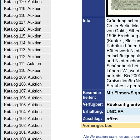
Katalog 120. Auktion
Katalog 119. Auktion
Katalog 118. Auktion
Info:
Gründung schon 
Katalog 117. Auktion
Co. in Berlin-Mo
Katalog 116. Auktion
von Gold-, Silbe
1906 Errichtung 
Katalog 115. Auktion
(Kupfer-, Blei- 
Katalog 114. Auktion
Fabrik in Lünen 
Katalog 113. Auktion
Hüttenwerk Nied
entschädigungsl
Katalog 112. Auktion
und Niederschön
Katalog 111. Auktion
Schönebeck bei 
Katalog 110. Auktion
Lünen i.W., wo d
betreibt. Bis 20
Katalog 109. Auktion
Großaktionär (N
Katalog 108. Auktion
Streubesitz per 
Katalog 107. Auktion
Besonder-
Mit Firmen-Sign
heiten:
Katalog 106. Auktion
Verfügbar:
Rückseitig entw
Katalog 105. Auktion
Erhaltung:
UNC-EF.
Katalog 104. Auktion
Katalog 103. Auktion
Zuschlag:
offen
Katalog 102. Auktion
Vorheriges Los
Katalog 101. Auktion
Alle Wertpapiere stammen aus unser
Katalog 100. Auktion