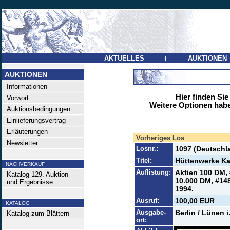
AKTUELLES
AUKTIONEN
|
AUKTIONEN
Informationen
Hier finden Sie
Vorwort
Weitere Optionen habe
Auktionsbedingungen
Einlieferungsvertrag
Erläuterungen
Vorheriges Los
Newsletter
Losnr.:
1097 (Deutschl
Titel:
Hüttenwerke Ka
NACHVERKAUF
Auflistung:
Aktien 100 DM, 
Katalog 129. Auktion
10.000 DM, #148
und Ergebnisse
1994.
Ausruf:
100,00 EUR
KATALOG
Ausgabe-
Berlin / Lünen i
Katalog zum Blättern
ort: