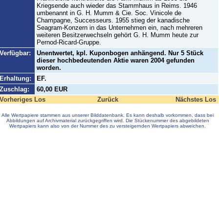
Kriegsende auch wieder das Stammhaus in Reims. 1946
umbenannt in G. H. Mumm & Cie. Soc. Vinicole de
Champagne, Successeurs. 1955 stieg der kanadische
Seagram-Konzern in das Unternehmen ein, nach mehreren
weiteren Besitzerwechseln gehört G. H. Mumm heute zur
Pernod-Ricard-Gruppe.
Verfügbar:
Unentwertet, kpl. Kuponbogen anhängend. Nur 5 Stück
dieser hochbedeutenden Aktie waren 2004 gefunden
worden.
Erhaltung:
EF.
Zuschlag:
60,00 EUR
Vorheriges Los
Zurück
Nächstes Los
Alle Wertpapiere stammen aus unserer Bilddatenbank. Es kann deshalb vorkommen, dass bei
Abbildungen auf Archivmaterial zurückgegriffen wird. Die Stückenummer des abgebildeten
Wertpapiers kann also von der Nummer des zu versteigernden Wertpapiers abweichen.