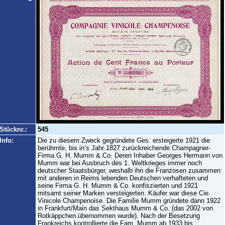
Stücknr.:
545
Info:
Die zu diesem Zweck gegründete Ges. ersteigerte 1921 die
berühmte, bis in‘s Jahr 1827 zurückreichende Champagner-
Firma G. H. Mumm & Co. Deren Inhaber Georges Hermann von
Mumm war bei Ausbruch des 1. Weltkrieges immer noch
deutscher Staatsbürger, weshalb ihn die Franzosen zusammen
mit anderen in Reims lebenden Deutschen verhafteten und
seine Firma G. H. Mumm & Co. konfiszierten und 1921
mitsamt seiner Marken versteigerten. Käufer war diese Cie.
Vinicole Champenoise. Die Familie Mumm gründete dann 1922
in Frankfurt/Main das Sekthaus Mumm & Co. (das 2002 von
Rotkäppchen übernommen wurde). Nach der Besetzung
Frankreichs kontrollierte die Fam. Mumm ab 1933 bis