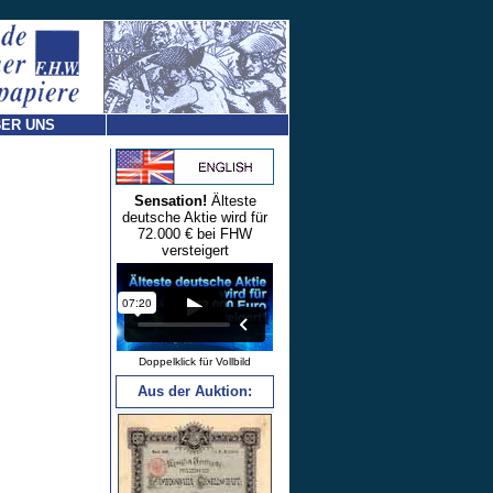
ER UNS
Sensation!
Älteste
deutsche Aktie wird für
72.000 € bei FHW
versteigert
Doppelklick für Vollbild
Aus der Auktion: