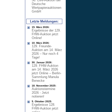
56. Live-Auktion der
Deutsche
Wertpapierauktionen
GmbH
Letzte Meldungen:
15. März 2026:
Ergebnisse der 129.
FHW-Auktion jetzt
Online!
10. März 2026:
129. Freunde-
Auktion am 14. März
2026 – Nur noch 4
Tage!
30. Januar 2026:
129. FHW-Auktion
am 14. März 2026
jetzt Online – Berlin-
Sammlung Manula
Benecke
18. November 2025:
Auktionstermine
2026 - Jetzt
notieren!
5. Oktober 2025:
Ergebnisse 128.
FHW-Auktion jetzt