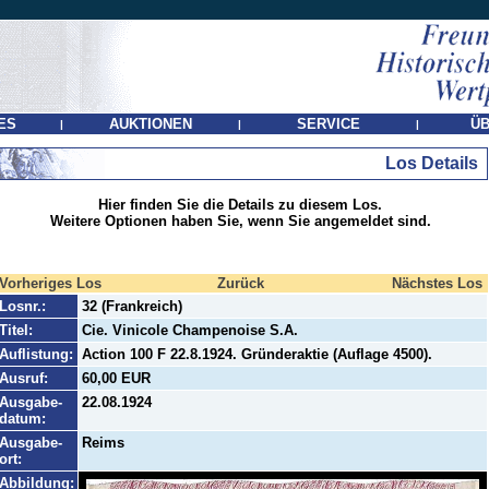
ES
AUKTIONEN
SERVICE
ÜB
|
|
|
Los Details
Hier finden Sie die Details zu diesem Los.
Weitere Optionen haben Sie, wenn Sie angemeldet sind.
Vorheriges Los
Zurück
Nächstes Los
Losnr.:
32 (Frankreich)
Titel:
Cie. Vinicole Champenoise S.A.
Auflistung:
Action 100 F 22.8.1924. Gründeraktie (Auflage 4500).
Ausruf:
60,00 EUR
Ausgabe-
22.08.1924
datum:
Ausgabe-
Reims
ort:
Abbildung: