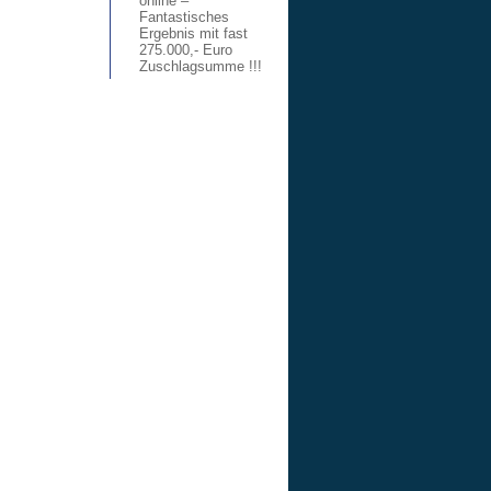
online –
Fantastisches
Ergebnis mit fast
275.000,- Euro
Zuschlagsumme !!!