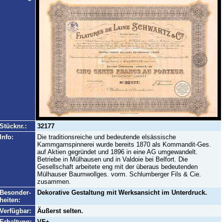
Stücknr.:
32177
Info:
Die traditionsreiche und bedeutende elsässische
Kammgarnspinnerei wurde bereits 1870 als Kommandit-Ges.
auf Aktien gegründet und 1896 in eine AG umgewandelt.
Betriebe in Mülhausen und in Valdoie bei Belfort. Die
Gesellschaft arbeitete eng mit der überaus bedeutenden
Mülhauser Baumwollges. vorm. Schlumberger Fils & Cie.
zusammen.
Besonder-
Dekorative Gestaltung mit Werksansicht im Unterdruck.
heiten:
Verfügbar:
Äußerst selten.
Erhaltung:
VF+.