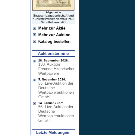
Allgemeine
Strassenbaugesellschaft und
Kunststeinwerke vormals Paul
Schuffelhauer AG
Mehr zur Aktie
Mehr zur Auktion
Katalog bestellen
Auktionstermine
26. September 2026:
130. Auktion
Freunde Historischer
Wertpapiere
5. November 2026:
55. Live-Auktion der
Deutsche
Wertpapierauktionen
GmbH
14. Januar 2027:
56. Live-Auktion der
Deutsche
Wertpapierauktionen
GmbH
Letzte Meldungen: