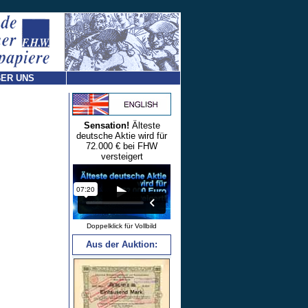
ER UNS
Sensation!
Älteste
deutsche Aktie wird für
72.000 € bei FHW
versteigert
Doppelklick für Vollbild
Aus der Auktion: