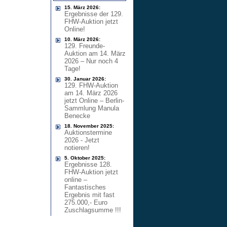
15. März 2026:
Ergebnisse der 129.
FHW-Auktion jetzt
Online!
10. März 2026:
129. Freunde-
Auktion am 14. März
2026 – Nur noch 4
Tage!
30. Januar 2026:
129. FHW-Auktion
am 14. März 2026
jetzt Online – Berlin-
Sammlung Manula
Benecke
18. November 2025:
Auktionstermine
2026 - Jetzt
notieren!
5. Oktober 2025:
Ergebnisse 128.
FHW-Auktion jetzt
online –
Fantastisches
Ergebnis mit fast
275.000,- Euro
Zuschlagsumme !!!