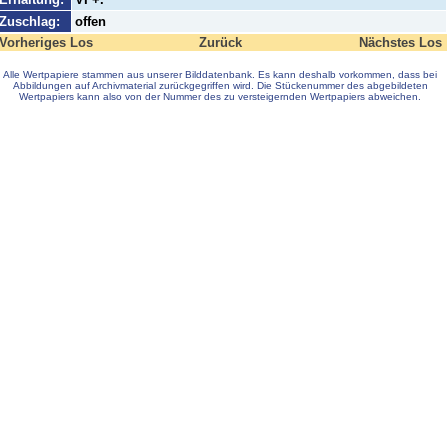
Zuschlag:
offen
Vorheriges Los
Zurück
Nächstes Los
Alle Wertpapiere stammen aus unserer Bilddatenbank. Es kann deshalb vorkommen, dass bei
Abbildungen auf Archivmaterial zurückgegriffen wird. Die Stückenummer des abgebildeten
Wertpapiers kann also von der Nummer des zu versteigernden Wertpapiers abweichen.