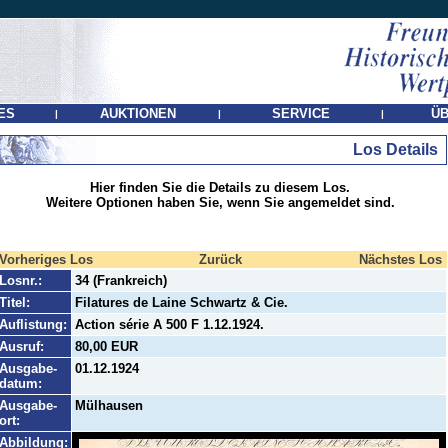
ES
AUKTIONEN
SERVICE
ÜB
|
|
|
Los Details
Hier finden Sie die Details zu diesem Los.
Weitere Optionen haben Sie, wenn Sie angemeldet sind.
Vorheriges Los
Zurück
Nächstes Los
Losnr.:
34 (Frankreich)
Titel:
Filatures de Laine Schwartz & Cie.
Auflistung:
Action série A 500 F 1.12.1924.
Ausruf:
80,00 EUR
Ausgabe-
01.12.1924
datum:
Ausgabe-
Mülhausen
ort:
Abbildung: