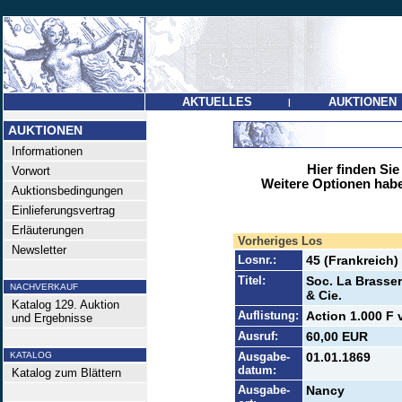
AKTUELLES
AUKTIONEN
|
AUKTIONEN
Informationen
Hier finden Sie
Vorwort
Weitere Optionen habe
Auktionsbedingungen
Einlieferungsvertrag
Erläuterungen
Vorheriges Los
Newsletter
Losnr.:
45 (Frankreich)
Titel:
Soc. La Brasser
NACHVERKAUF
& Cie.
Katalog 129. Auktion
Auflistung:
Action 1.000 F 
und Ergebnisse
Ausruf:
60,00 EUR
KATALOG
Ausgabe-
01.01.1869
datum:
Katalog zum Blättern
Ausgabe-
Nancy