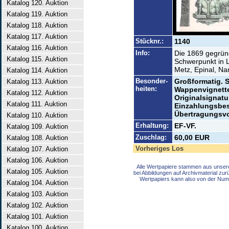
Katalog 120. Auktion
Katalog 119. Auktion
Katalog 118. Auktion
Katalog 117. Auktion
Stücknr.:
1140
Katalog 116. Auktion
Info:
Die 1869 gegründ
Katalog 115. Auktion
Schwerpunkt in L
Metz, Epinal, Na
Katalog 114. Auktion
Besonder-
Großformatig. S
Katalog 113. Auktion
heiten:
Wappenvignette
Katalog 112. Auktion
Originalsignatu
Katalog 111. Auktion
Einzahlungsbes
Übertragungsv
Katalog 110. Auktion
Erhaltung:
EF-VF.
Katalog 109. Auktion
Zuschlag:
60,00 EUR
Katalog 108. Auktion
Vorheriges Los
Katalog 107. Auktion
Katalog 106. Auktion
Alle Wertpapiere stammen aus unser
Katalog 105. Auktion
bei Abbildungen auf Archivmaterial zu
Wertpapiers kann also von der Num
Katalog 104. Auktion
Katalog 103. Auktion
Katalog 102. Auktion
Katalog 101. Auktion
Katalog 100. Auktion