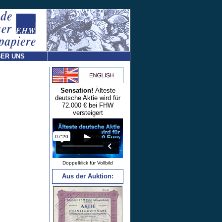
ER UNS
Sensation!
Älteste
deutsche Aktie wird für
72.000 € bei FHW
versteigert
Doppelklick für Vollbild
Aus der Auktion: