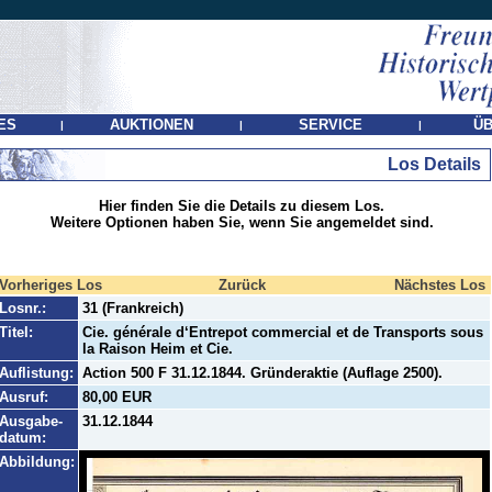
ES
AUKTIONEN
SERVICE
ÜB
|
|
|
Los Details
Hier finden Sie die Details zu diesem Los.
Weitere Optionen haben Sie, wenn Sie angemeldet sind.
Vorheriges Los
Zurück
Nächstes Los
Losnr.:
31 (Frankreich)
Titel:
Cie. générale d‘Entrepot commercial et de Transports sous
la Raison Heim et Cie.
Auflistung:
Action 500 F 31.12.1844. Gründeraktie (Auflage 2500).
Ausruf:
80,00 EUR
Ausgabe-
31.12.1844
datum:
Abbildung: