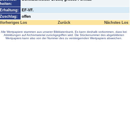
heiten:
Erhaltung:
EF-VF.
Zuschlag:
offen
Vorheriges Los
Zurück
Nächstes Los
Alle Wertpapiere stammen aus unserer Bilddatenbank. Es kann deshalb vorkommen, dass bei
Abbildungen auf Archivmaterial zurückgegriffen wird. Die Stückenummer des abgebildeten
Wertpapiers kann also von der Nummer des zu versteigernden Wertpapiers abweichen.