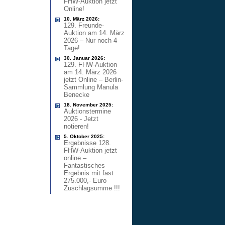
FHW-Auktion jetzt
Online!
10. März 2026:
129. Freunde-
Auktion am 14. März
2026 – Nur noch 4
Tage!
30. Januar 2026:
129. FHW-Auktion
am 14. März 2026
jetzt Online – Berlin-
Sammlung Manula
Benecke
18. November 2025:
Auktionstermine
2026 - Jetzt
notieren!
5. Oktober 2025:
Ergebnisse 128.
FHW-Auktion jetzt
online –
Fantastisches
Ergebnis mit fast
275.000,- Euro
Zuschlagsumme !!!