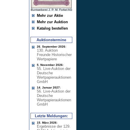
Buntweberei J. P. M. Forkel AG
Mehr zur Aktie
Mehr zur Auktion
Katalog bestellen
Auktionstermine
26. September 2026:
130. Auktion
Freunde Historischer
Wertpapiere
5. November 2026:
55. Live-Auktion der
Deutsche
Wertpapierauktionen
GmbH
14. Januar 2027:
56. Live-Auktion der
Deutsche
Wertpapierauktionen
GmbH
Letzte Meldungen:
15. März 2026:
Ergebnisse der 129.