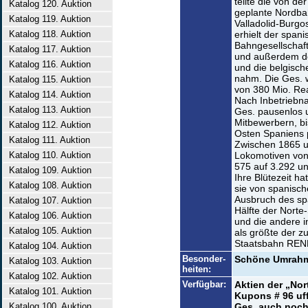
teilte die von d
Katalog 120. Auktion
geplante Nordbah
Katalog 119. Auktion
Valladolid-Burg
Katalog 118. Auktion
erhielt der spani
Bahngesellschaft
Katalog 117. Auktion
und außerdem den
Katalog 116. Auktion
und die belgisch
nahm. Die Ges. 
Katalog 115. Auktion
von 380 Mio. Rea
Katalog 114. Auktion
Nach Inbetriebn
Katalog 113. Auktion
Ges. pausenlos 
Mitbewerbern, b
Katalog 112. Auktion
Osten Spaniens pr
Katalog 111. Auktion
Zwischen 1865 u
Katalog 110. Auktion
Lokomotiven von
575 auf 3.292 u
Katalog 109. Auktion
Ihre Blütezeit ha
Katalog 108. Auktion
sie von spanisch
Ausbruch des spa
Katalog 107. Auktion
Hälfte der Norte
Katalog 106. Auktion
und die andere i
Katalog 105. Auktion
als größte der z
Staatsbahn REN
Katalog 104. Auktion
Besonder-
Schöne Umrahm
Katalog 103. Auktion
heiten:
Katalog 102. Auktion
Verfügbar:
Aktien der „Nor
Katalog 101. Auktion
Kupons # 96 uf
Katalog 100. Auktion
Ges. auch noch