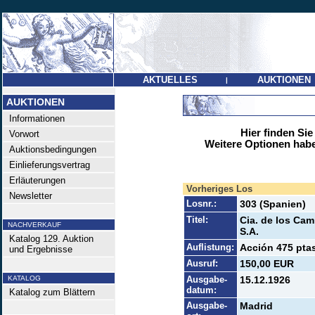
AKTUELLES
AUKTIONEN
|
AUKTIONEN
Informationen
Hier finden Sie
Vorwort
Weitere Optionen habe
Auktionsbedingungen
Einlieferungsvertrag
Erläuterungen
Vorheriges Los
Newsletter
Losnr.:
303 (Spanien)
Titel:
Cia. de los Cam
NACHVERKAUF
S.A.
Katalog 129. Auktion
Auflistung:
Acción 475 ptas
und Ergebnisse
Ausruf:
150,00 EUR
KATALOG
Ausgabe-
15.12.1926
datum:
Katalog zum Blättern
Ausgabe-
Madrid