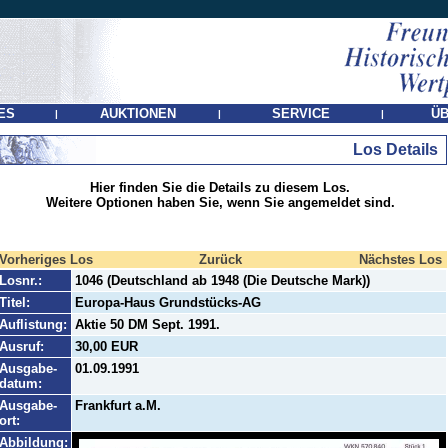
ES
AUKTIONEN
SERVICE
ÜB
|
|
|
Los Details
Hier finden Sie die Details zu diesem Los.
Weitere Optionen haben Sie, wenn Sie angemeldet sind.
Vorheriges Los
Zurück
Nächstes Los
Losnr.:
1046 (Deutschland ab 1948 (Die Deutsche Mark))
Titel:
Europa-Haus Grundstücks-AG
Auflistung:
Aktie 50 DM Sept. 1991.
Ausruf:
30,00 EUR
Ausgabe-
01.09.1991
datum:
Ausgabe-
Frankfurt a.M.
ort:
Abbildung: