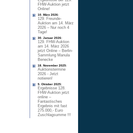
FHW-Auktion jetzt
Online!
10. März 2026:
129. Freunde-
Auktion am 14. März
2026 – Nur noch 4
Tage!
30. Januar 2026:
129. FHW-Auktion
am 14. März 2026
jetzt Online – Berlin-
Sammlung Manula
Benecke
18. November 2025:
Auktionstermine
2026 - Jetzt
notieren!
5. Oktober 2025:
Ergebnisse 128.
FHW-Auktion jetzt
online –
Fantastisches
Ergebnis mit fast
275.000,- Euro
Zuschlagsumme !!!