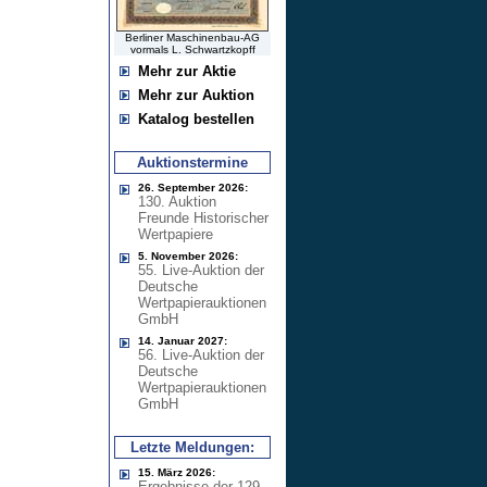
Berliner Maschinenbau-AG
vormals L. Schwartzkopff
Mehr zur Aktie
Mehr zur Auktion
Katalog bestellen
Auktionstermine
26. September 2026:
130. Auktion
Freunde Historischer
Wertpapiere
5. November 2026:
55. Live-Auktion der
Deutsche
Wertpapierauktionen
GmbH
14. Januar 2027:
56. Live-Auktion der
Deutsche
Wertpapierauktionen
GmbH
Letzte Meldungen:
15. März 2026:
Ergebnisse der 129.