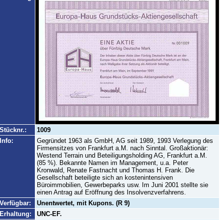
Stücknr.:
1009
Info:
Gegründet 1963 als GmbH, AG seit 1989, 1993 Verlegung des
Firmensitzes von Frankfurt a.M. nach Sinntal. Großaktionär:
Westend Terrain und Beteiligungsholding AG, Frankfurt a.M.
(85 %). Bekannte Namen im Management, u.a. Peter
Kronwald, Renate Fastnacht und Thomas H. Frank. Die
Gesellschaft beteiligte sich an kostenintensiven
Büroimmobilien, Gewerbeparks usw. Im Juni 2001 stellte sie
einen Antrag auf Eröffnung des Insolvenzverfahrens.
Verfügbar:
Unentwertet, mit Kupons. (R 9)
Erhaltung:
UNC-EF.