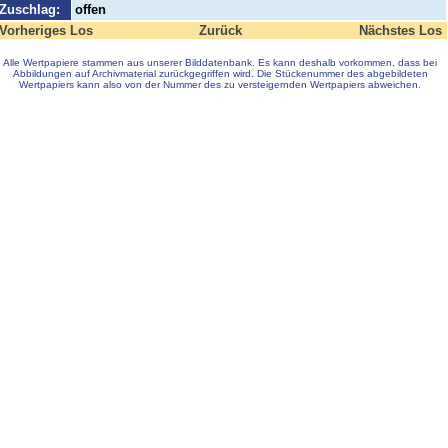
Zuschlag:
offen
Vorheriges Los
Zurück
Nächstes Los
Alle Wertpapiere stammen aus unserer Bilddatenbank. Es kann deshalb vorkommen, dass bei
Abbildungen auf Archivmaterial zurückgegriffen wird. Die Stückenummer des abgebildeten
Wertpapiers kann also von der Nummer des zu versteigernden Wertpapiers abweichen.