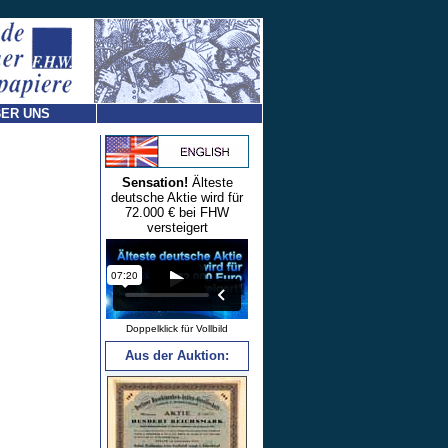
ER UNS
Sensation!
Älteste
deutsche Aktie wird für
72.000 € bei FHW
versteigert
Doppelklick für Vollbild
Aus der Auktion: