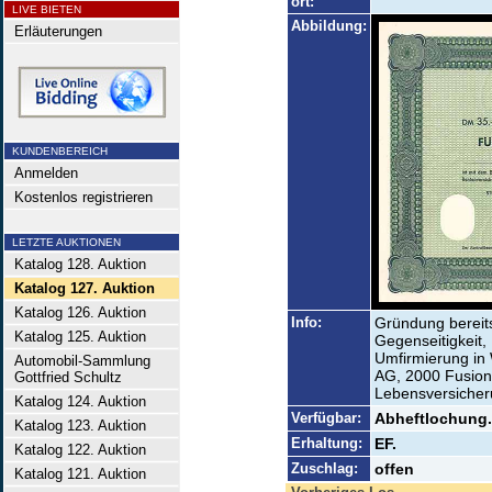
ort:
LIVE BIETEN
Abbildung:
Erläuterungen
KUNDENBEREICH
Anmelden
Kostenlos registrieren
LETZTE AUKTIONEN
Katalog 128. Auktion
Katalog 127. Auktion
Katalog 126. Auktion
Info:
Gründung bereits
Katalog 125. Auktion
Gegenseitigkeit
Umfirmierung in
Automobil-Sammlung
AG, 2000 Fusion
Gottfried Schultz
Lebensversiche
Katalog 124. Auktion
Verfügbar:
Abheftlochung.
Katalog 123. Auktion
Erhaltung:
EF.
Katalog 122. Auktion
Zuschlag:
offen
Katalog 121. Auktion