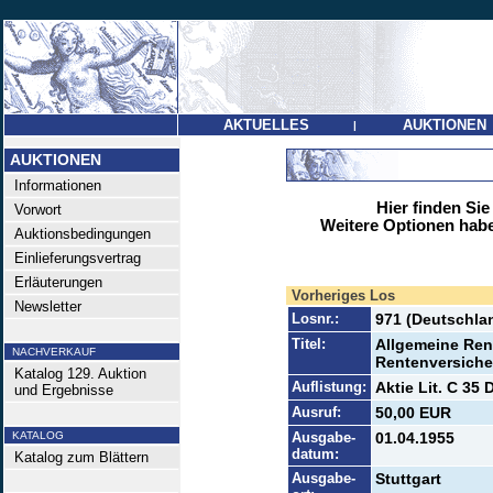
AKTUELLES
AUKTIONEN
|
AUKTIONEN
Informationen
Hier finden Sie
Vorwort
Weitere Optionen habe
Auktionsbedingungen
Einlieferungsvertrag
Erläuterungen
Vorheriges Los
Newsletter
Losnr.:
971 (Deutschla
Titel:
Allgemeine Ren
NACHVERKAUF
Rentenversich
Katalog 129. Auktion
Auflistung:
Aktie Lit. C 35 
und Ergebnisse
Ausruf:
50,00 EUR
KATALOG
Ausgabe-
01.04.1955
datum:
Katalog zum Blättern
Ausgabe-
Stuttgart