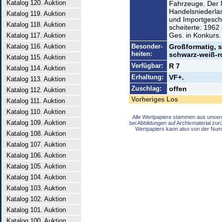
Katalog 120. Auktion
Fahrzeuge. Der 
Handelsniederla
Katalog 119. Auktion
und Importgesch
Katalog 118. Auktion
scheiterte: 1962
Ges. in Konkurs.
Katalog 117. Auktion
Katalog 116. Auktion
Besonder-
Großformatig, s
heiten:
schwarz-weiß-ro
Katalog 115. Auktion
Verfügbar:
R 7
Katalog 114. Auktion
Erhaltung:
VF+.
Katalog 113. Auktion
Zuschlag:
offen
Katalog 112. Auktion
Vorheriges Los
Katalog 111. Auktion
Katalog 110. Auktion
Alle Wertpapiere stammen aus unser
Katalog 109. Auktion
bei Abbildungen auf Archivmaterial zu
Wertpapiers kann also von der Num
Katalog 108. Auktion
Katalog 107. Auktion
Katalog 106. Auktion
Katalog 105. Auktion
Katalog 104. Auktion
Katalog 103. Auktion
Katalog 102. Auktion
Katalog 101. Auktion
Katalog 100. Auktion