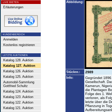
Abbildung:
LIVE BIETEN
Erläuterungen
KUNDENBEREICH
Anmelden
Kostenlos registrieren
LETZTE AUKTIONEN
Katalog 128. Auktion
Katalog 127. Auktion
Katalog 126. Auktion
Stücknr.:
2989
Katalog 125. Auktion
Info:
Gegründet 1896 
Gesellschaft. D
Automobil-Sammlung
Kamerun, Nigeri
Gottfried Schultz
die Plantagen B
Katalog 124. Auktion
Folge des 1. Wel
Katalog 123. Auktion
verloren, als Fo
letzte über die 
Katalog 122. Auktion
Pflanzung in Togo
Katalog 121. Auktion
Aufbereitungsan