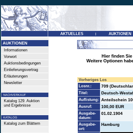
AKTUELLES
AUKTIONEN
|
AUKTIONEN
Informationen
Hier finden Sie
Vorwort
Weitere Optionen habe
Auktionsbedingungen
Einlieferungsvertrag
Erläuterungen
Vorheriges Los
Newsletter
Losnr.:
709 (Deutschlan
Titel:
Deutsch-Westaf
NACHVERKAUF
Auflistung:
Anteilschein 10
Katalog 129. Auktion
und Ergebnisse
Ausruf:
100,00 EUR
Ausgabe-
01.02.1904
datum:
KATALOG
Katalog zum Blättern
Ausgabe-
Hamburg
ort: