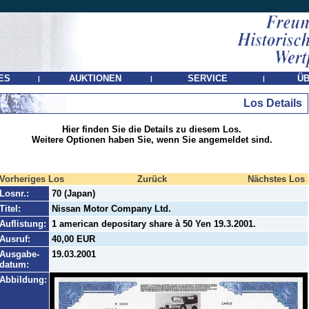
ES
AUKTIONEN
SERVICE
ÜB
|
|
|
Los Details
Hier finden Sie die Details zu diesem Los.
Weitere Optionen haben Sie, wenn Sie angemeldet sind.
Vorheriges Los
Zurück
Nächstes Los
Losnr.:
70 (Japan)
Titel:
Nissan Motor Company Ltd.
Auflistung:
1 american depositary share à 50 Yen 19.3.2001.
Ausruf:
40,00 EUR
Ausgabe-
19.03.2001
datum:
Abbildung: