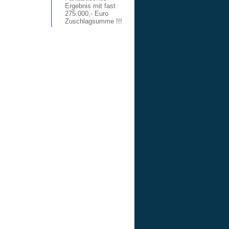
Ergebnis mit fast
275.000,- Euro
Zuschlagsumme !!!