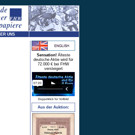
ER UNS
Sensation!
Älteste
deutsche Aktie wird für
72.000 € bei FHW
versteigert
Doppelklick für Vollbild
Aus der Auktion: