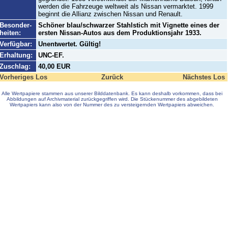
werden die Fahrzeuge weltweit als Nissan vermarktet. 1999
beginnt die Allianz zwischen Nissan und Renault.
Besonder-
Schöner blau/schwarzer Stahlstich mit Vignette eines der
heiten:
ersten Nissan-Autos aus dem Produktionsjahr 1933.
Verfügbar:
Unentwertet. Gültig!
Erhaltung:
UNC-EF.
Zuschlag:
40,00 EUR
Vorheriges Los
Zurück
Nächstes Los
Alle Wertpapiere stammen aus unserer Bilddatenbank. Es kann deshalb vorkommen, dass bei
Abbildungen auf Archivmaterial zurückgegriffen wird. Die Stückenummer des abgebildeten
Wertpapiers kann also von der Nummer des zu versteigernden Wertpapiers abweichen.