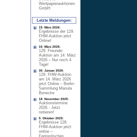
Wertpapierauktionen
GmbH
Letzte Meldungen:
15. März 2026:
Ergebnisse der 129.
FHW-Auktion jetzt
Online!
10. März 2026:
129. Freunde-
Auktion am 14. März
2026 – Nur noch 4
Tage!
30. Januar 2026:
129. FHW-Auktion
am 14. März 2026
jetzt Online – Berlin-
Sammlung Manula
Benecke
18. November 2025:
Auktionstermine
2026 - Jetzt
notieren!
5. Oktober 2025:
Ergebnisse 128.
FHW-Auktion jetzt
online –
Fantastisches