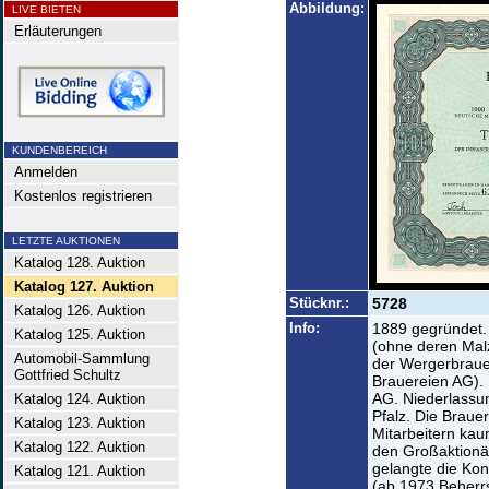
Abbildung:
LIVE BIETEN
Erläuterungen
KUNDENBEREICH
Anmelden
Kostenlos registrieren
LETZTE AUKTIONEN
Katalog 128. Auktion
Katalog 127. Auktion
Stücknr.:
5728
Katalog 126. Auktion
Info:
1889 gegründet.
Katalog 125. Auktion
(ohne deren Malz
Automobil-Sammlung
der Wergerbraue
Gottfried Schultz
Brauereien AG).
AG. Niederlassun
Katalog 124. Auktion
Pfalz. Die Brauer
Katalog 123. Auktion
Mitarbeitern kau
Katalog 122. Auktion
den Großaktionä
gelangte die Kon
Katalog 121. Auktion
(ab 1973 Beherr