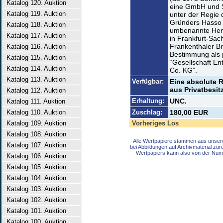
Katalog 120. Auktion
eine GmbH und S
Katalog 119. Auktion
unter der Regie
Gründers Hasso 
Katalog 118. Auktion
umbenannte Henn
Katalog 117. Auktion
in Frankfurt-Sa
Frankenthaler 
Katalog 116. Auktion
Bestimmung als p
Katalog 115. Auktion
“Gesellschaft E
Katalog 114. Auktion
Co. KG”.
Katalog 113. Auktion
Verfügbar:
Eine absolute R
aus Privatbesitz
Katalog 112. Auktion
Erhaltung:
UNC.
Katalog 111. Auktion
Katalog 110. Auktion
Zuschlag:
180,00 EUR
Katalog 109. Auktion
Vorheriges Los
Katalog 108. Auktion
Alle Wertpapiere stammen aus unser
Katalog 107. Auktion
bei Abbildungen auf Archivmaterial zu
Wertpapiers kann also von der Num
Katalog 106. Auktion
Katalog 105. Auktion
Katalog 104. Auktion
Katalog 103. Auktion
Katalog 102. Auktion
Katalog 101. Auktion
Katalog 100. Auktion