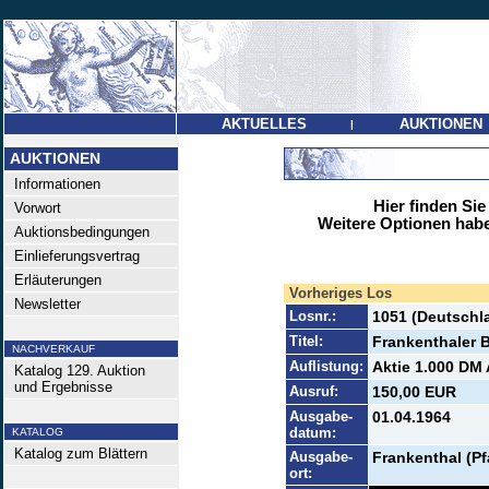
AKTUELLES
AUKTIONEN
|
AUKTIONEN
Informationen
Hier finden Sie
Vorwort
Weitere Optionen habe
Auktionsbedingungen
Einlieferungsvertrag
Erläuterungen
Vorheriges Los
Newsletter
Losnr.:
1051 (Deutschl
Titel:
Frankenthaler 
NACHVERKAUF
Auflistung:
Aktie 1.000 DM A
Katalog 129. Auktion
und Ergebnisse
Ausruf:
150,00 EUR
Ausgabe-
01.04.1964
datum:
KATALOG
Katalog zum Blättern
Ausgabe-
Frankenthal (Pf
ort: