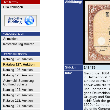
Abbildung:
LIVE BIETEN
Erläuterungen
KUNDENBEREICH
Anmelden
Kostenlos registrieren
LETZTE AUKTIONEN
Katalog 128. Auktion
Katalog 127. Auktion
Stücknr.:
148475
Katalog 126. Auktion
Info:
Gegründet 1884 
Katalog 125. Auktion
in Delmenhorst. 
Automobil-Sammlung
ein und wurde 18
Gottfried Schultz
entwickelte die 
und übernahm Dut
Katalog 124. Auktion
ganz Deutschlan
Katalog 123. Auktion
Uruguay und Süda
Katalog 122. Auktion
schließlich der 
1920er Jahre bet
Katalog 121. Auktion
die dritte Gener