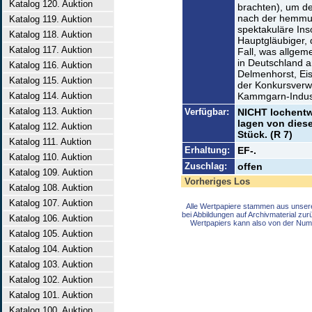
Katalog 120. Auktion
brachten), um d
nach der hemmun
Katalog 119. Auktion
spektakuläre In
Katalog 118. Auktion
Hauptgläubiger, 
Katalog 117. Auktion
Fall, was allgeme
in Deutschland 
Katalog 116. Auktion
Delmenhorst, Ei
Katalog 115. Auktion
der Konkursverwa
Katalog 114. Auktion
Kammgarn-Industr
Katalog 113. Auktion
Verfügbar:
NICHT lochentw
lagen von diese
Katalog 112. Auktion
Stück. (R 7)
Katalog 111. Auktion
Erhaltung:
EF-.
Katalog 110. Auktion
Zuschlag:
offen
Katalog 109. Auktion
Vorheriges Los
Katalog 108. Auktion
Katalog 107. Auktion
Alle Wertpapiere stammen aus unser
bei Abbildungen auf Archivmaterial zu
Katalog 106. Auktion
Wertpapiers kann also von der Num
Katalog 105. Auktion
Katalog 104. Auktion
Katalog 103. Auktion
Katalog 102. Auktion
Katalog 101. Auktion
Katalog 100. Auktion