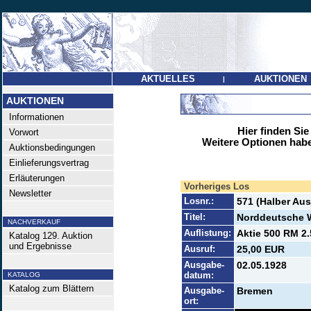
AKTUELLES
AUKTIONEN
|
AUKTIONEN
Informationen
Hier finden Sie
Vorwort
Weitere Optionen habe
Auktionsbedingungen
Einlieferungsvertrag
Erläuterungen
Vorheriges Los
Newsletter
Losnr.:
571 (Halber Aus
Titel:
Norddeutsche 
NACHVERKAUF
Auflistung:
Aktie 500 RM 2.
Katalog 129. Auktion
und Ergebnisse
Ausruf:
25,00 EUR
Ausgabe-
02.05.1928
datum:
KATALOG
Katalog zum Blättern
Ausgabe-
Bremen
ort: