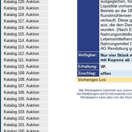
ausgeglichen, fü
Katalog 120. Auktion
Liquidität vorh
Katalog 119. Auktion
Betrieb an die 
Katalog 118. Auktion
Kunstmühlenwerke
verkauft. Diese 
Katalog 117. Auktion
aus, die den Da
Katalog 116. Auktion
wurden. (Nach E
Katalog 115. Auktion
Nahrungsmittelko
Lebensmittelhers
Katalog 114. Auktion
Nahrungsmittel G
Katalog 113. Auktion
AG Rendsburg g
Katalog 112. Auktion
Verfügbar:
Nur vier Stück
mit Kupons ab 1
Katalog 111. Auktion
Katalog 110. Auktion
Erhaltung:
VF.
Katalog 109. Auktion
Zuschlag:
offen
Katalog 108. Auktion
Vorheriges Los
Katalog 107. Auktion
Alle Wertpapiere stammen aus unser
Katalog 106. Auktion
bei Abbildungen auf Archivmaterial zu
Wertpapiers kann also von der Num
Katalog 105. Auktion
Katalog 104. Auktion
Katalog 103. Auktion
Katalog 102. Auktion
Katalog 101. Auktion
Katalog 100. Auktion