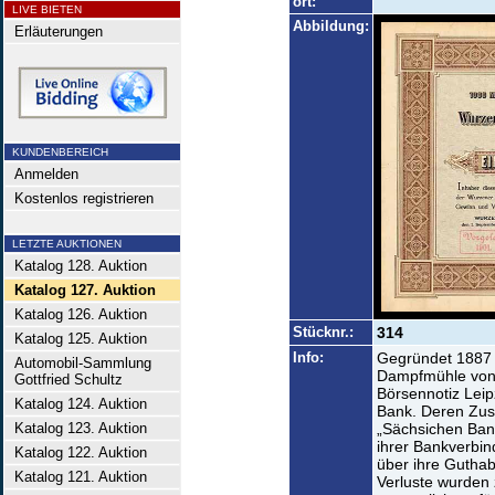
ort:
LIVE BIETEN
Abbildung:
Erläuterungen
KUNDENBEREICH
Anmelden
Kostenlos registrieren
LETZTE AUKTIONEN
Katalog 128. Auktion
Katalog 127. Auktion
Katalog 126. Auktion
Stücknr.:
314
Katalog 125. Auktion
Info:
Gegründet 1887 
Automobil-Sammlung
Dampfmühle von 
Gottfried Schultz
Börsennotiz Leip
Katalog 124. Auktion
Bank. Deren Zus
Katalog 123. Auktion
„Sächsichen Ban
ihrer Bankverbi
Katalog 122. Auktion
über ihre Guthab
Katalog 121. Auktion
Verluste wurden 