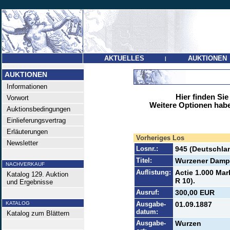
AKTUELLES
AUKTIONEN
|
AUKTIONEN
Informationen
Hier finden Sie
Vorwort
Weitere Optionen habe
Auktionsbedingungen
Einlieferungsvertrag
Erläuterungen
Vorheriges Los
Newsletter
Losnr.:
945 (Deutschlan
Titel:
Wurzener Damp
NACHVERKAUF
Auflistung:
Actie 1.000 Mar
Katalog 129. Auktion
R 10).
und Ergebnisse
Ausruf:
300,00 EUR
KATALOG
Ausgabe-
01.09.1887
datum:
Katalog zum Blättern
Ausgabe-
Wurzen