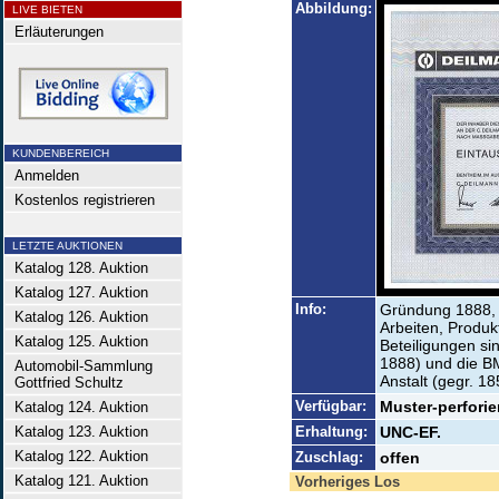
Abbildung:
LIVE BIETEN
Erläuterungen
KUNDENBEREICH
Anmelden
Kostenlos registrieren
LETZTE AUKTIONEN
Katalog 128. Auktion
Katalog 127. Auktion
Info:
Gründung 1888, 
Katalog 126. Auktion
Arbeiten, Produk
Katalog 125. Auktion
Beteiligungen si
1888) und die B
Automobil-Sammlung
Anstalt (gegr. 18
Gottfried Schultz
Verfügbar:
Muster-perforier
Katalog 124. Auktion
Katalog 123. Auktion
Erhaltung:
UNC-EF.
Katalog 122. Auktion
Zuschlag:
offen
Katalog 121. Auktion
Vorheriges Los