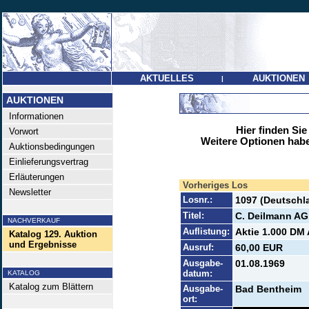
AKTUELLES
AUKTIONEN
|
AUKTIONEN
Informationen
Hier finden Sie
Vorwort
Weitere Optionen habe
Auktionsbedingungen
Einlieferungsvertrag
Erläuterungen
Vorheriges Los
Newsletter
Losnr.:
1097 (Deutschl
Titel:
C. Deilmann AG
NACHVERKAUF
Auflistung:
Aktie 1.000 DM 
Katalog 129. Auktion
und Ergebnisse
Ausruf:
60,00 EUR
Ausgabe-
01.08.1969
datum:
KATALOG
Katalog zum Blättern
Ausgabe-
Bad Bentheim
ort: