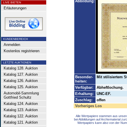
Abbildung:
LIVE BIETEN
Erläuterungen
KUNDENBEREICH
Anmelden
Kostenlos registrieren
LETZTE AUKTIONEN
Katalog 128. Auktion
Katalog 127. Auktion
Besonder-
Mit stilisiertem
Katalog 126. Auktion
heiten:
Katalog 125. Auktion
Verfügbar:
Abheftlochung.
Automobil-Sammlung
Erhaltung:
UNC-EF.
Gottfried Schultz
Zuschlag:
offen
Katalog 124. Auktion
Vorheriges Los
Katalog 123. Auktion
Katalog 122. Auktion
Alle Wertpapiere stammen aus unser
bei Abbildungen auf Archivmaterial zu
Katalog 121. Auktion
Wertpapiers kann also von der Num