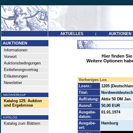
AKTUELLES
AUKTIONEN
|
AUKTIONEN
Informationen
Hier finden Sie
Vorwort
Weitere Optionen habe
Auktionsbedingungen
Einlieferungsvertrag
Erläuterungen
Vorheriges Los
Newsletter
Losnr.:
1205 (Deutschlan
Titel:
Nordwestdeutsch
NACHVERKAUF
Auflistung:
Aktie 50 DM Jan. 1
Katalog 129. Auktion
und Ergebnisse
Ausruf:
50,00 EUR
Ausgabe-
01.01.1974
datum:
KATALOG
Ausgabe-
Hamburg
Katalog zum Blättern
ort: