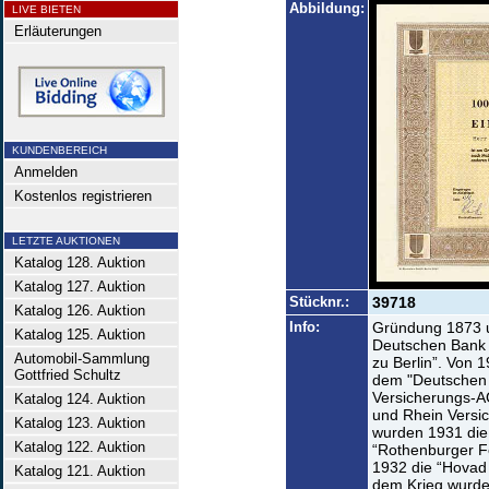
Abbildung:
LIVE BIETEN
Erläuterungen
KUNDENBEREICH
Anmelden
Kostenlos registrieren
LETZTE AUKTIONEN
Katalog 128. Auktion
Katalog 127. Auktion
Stücknr.:
39718
Katalog 126. Auktion
Info:
Gründung 1873 u
Katalog 125. Auktion
Deutschen Bank 
Automobil-Sammlung
zu Berlin”. Von 
Gottfried Schultz
dem "Deutschen 
Versicherungs-AG
Katalog 124. Auktion
und Rhein Versi
Katalog 123. Auktion
wurden 1931 die 
Katalog 122. Auktion
“Rothenburger Fe
1932 die “Hovad 
Katalog 121. Auktion
dem Krieg wurde 