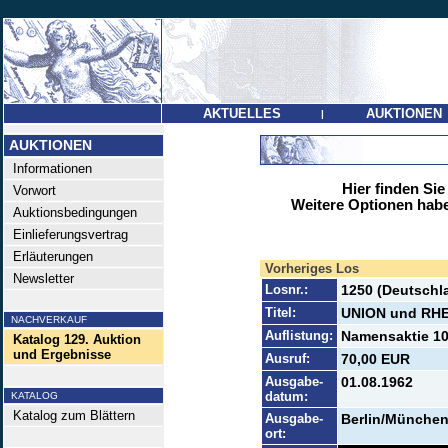
AKTUELLES
AUKTIONEN
|
AUKTIONEN
Informationen
Hier finden Sie
Vorwort
Weitere Optionen habe
Auktionsbedingungen
Einlieferungsvertrag
Erläuterungen
Vorheriges Los
Newsletter
Losnr.:
1250 (Deutschl
Titel:
UNION und RHE
NACHVERKAUF
Auflistung:
Namensaktie 10
Katalog 129. Auktion
und Ergebnisse
Ausruf:
70,00 EUR
Ausgabe-
01.08.1962
datum:
KATALOG
Katalog zum Blättern
Ausgabe-
Berlin/Münche
ort: