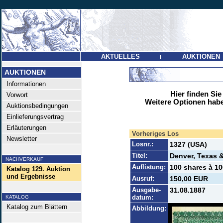
AKTUELLES
AUKTIONEN
|
AUKTIONEN
Informationen
Hier finden Sie
Vorwort
Weitere Optionen habe
Auktionsbedingungen
Einlieferungsvertrag
Erläuterungen
Vorheriges Los
Newsletter
Losnr.:
1327 (USA)
Titel:
Denver, Texas &
NACHVERKAUF
Auflistung:
100 shares à 100
Katalog 129. Auktion
und Ergebnisse
Ausruf:
150,00 EUR
Ausgabe-
31.08.1887
datum:
KATALOG
Katalog zum Blättern
Abbildung: