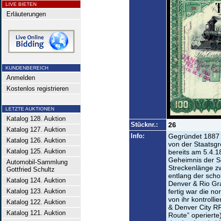
LIVE BIETEN
Erläuterungen
KUNDENBEREICH
Anmelden
Kostenlos registrieren
LETZTE AUKTIONEN
Katalog 128. Auktion
Stücknr.:
26
Katalog 127. Auktion
Info:
Gegründet 1887 
Katalog 126. Auktion
von der Staatsgr
Katalog 125. Auktion
bereits am 5.4.1
Geheimnis der Sch
Automobil-Sammlung
Streckenlänge z
Gottfried Schultz
entlang der sch
Katalog 124. Auktion
Denver & Rio Gra
Katalog 123. Auktion
fertig war die n
von ihr kontrolli
Katalog 122. Auktion
& Denver City RR
Katalog 121. Auktion
Route” operierte