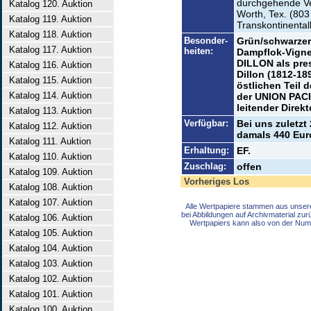
durchgehende Ve
Katalog 120. Auktion
Worth, Tex. (803
Katalog 119. Auktion
Transkontinenta
Katalog 118. Auktion
Besonder-
Grün/schwarzer 
Katalog 117. Auktion
heiten:
Dampflok-Vignet
DILLON als pre
Katalog 116. Auktion
Dillon (1812-18
Katalog 115. Auktion
östlichen Teil 
Katalog 114. Auktion
der UNION PACIF
leitender Direk
Katalog 113. Auktion
Verfügbar:
Bei uns zuletzt
Katalog 112. Auktion
damals 440 Euro
Katalog 111. Auktion
Erhaltung:
EF.
Katalog 110. Auktion
Zuschlag:
offen
Katalog 109. Auktion
Vorheriges Los
Katalog 108. Auktion
Katalog 107. Auktion
Alle Wertpapiere stammen aus unser
bei Abbildungen auf Archivmaterial zu
Katalog 106. Auktion
Wertpapiers kann also von der Num
Katalog 105. Auktion
Katalog 104. Auktion
Katalog 103. Auktion
Katalog 102. Auktion
Katalog 101. Auktion
Katalog 100. Auktion