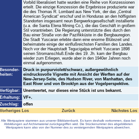
Vorbild liberalisiert hatte wurden eine Reihe von Konzessionen
erteilt. Die einzige Konzession die Ergebnisse produzierte war
die des Thomas R. Lombard aus New York, der das „Central
American Syndicat“ erschuf und in Honduras an den höffigsten
Standorten insgesamt neun Bergwerksgesellschaft installierte
(u.a. die Santa Elena Mining Co.), die das Geschäft in großem
Stil vorantrieben. Die Regierung unterstützte dies durch den
Bau einer Straße von der Pazifikküste in die Bergbauregion.
Die Stadt Yuscaran erlebte dann eine enorme Blütezeit und
beheimatete einige der einflußreichsten Familien des Landes.
Noch vor der Hauptstadt Tegucigalpa erhielt Yuscaran 1898
seinen Stromanschluß.Ende des 19. Jh. kam der Bergbau
wieder zum Erliegen, wurde aber in den 1940er Jahren noch
einmal aufgenommen.
Besonder-
Druck in purpurviolett/schwarz, außergewöhnlich
heiten:
eindrucksvolle Vignette mit Ansicht der Werften auf der
New-Jersey-Seite, des Hudson River, von Manhattan, des
East River und von Brooklyn aus der Vogelperspektive.
Verfügbar:
Unentwertet, nur dieses eine Stück ist uns bekannt.
Erhaltung:
VF+.
Zuschlag:
offen
Vorheriges Los
Zurück
Nächstes Los
Alle Wertpapiere stammen aus unserer Bilddatenbank. Es kann deshalb vorkommen, dass bei
Abbildungen auf Archivmaterial zurückgegriffen wird. Die Stückenummer des abgebildeten
Wertpapiers kann also von der Nummer des zu versteigernden Wertpapiers abweichen.