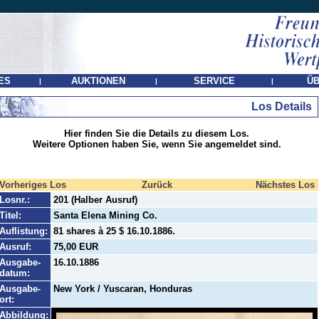
ES
AUKTIONEN
SERVICE
ÜB
|
|
|
Los Details
Hier finden Sie die Details zu diesem Los.
Weitere Optionen haben Sie, wenn Sie angemeldet sind.
Vorheriges Los
Zurück
Nächstes Los
Losnr.:
201 (Halber Ausruf)
Titel:
Santa Elena Mining Co.
Auflistung:
81 shares à 25 $ 16.10.1886.
Ausruf:
75,00 EUR
Ausgabe-
16.10.1886
datum:
Ausgabe-
New York / Yuscaran, Honduras
ort:
Abbildung: