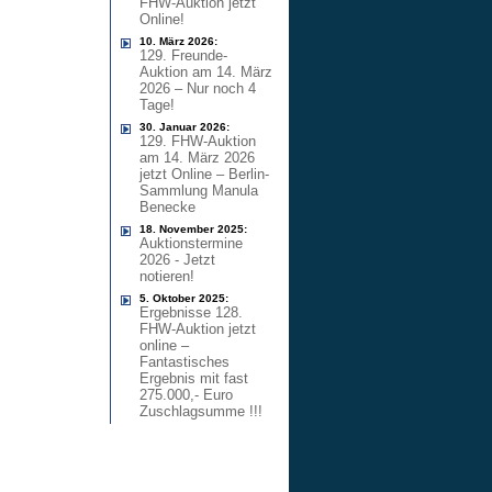
FHW-Auktion jetzt
Online!
10. März 2026:
129. Freunde-
Auktion am 14. März
2026 – Nur noch 4
Tage!
30. Januar 2026:
129. FHW-Auktion
am 14. März 2026
jetzt Online – Berlin-
Sammlung Manula
Benecke
18. November 2025:
Auktionstermine
2026 - Jetzt
notieren!
5. Oktober 2025:
Ergebnisse 128.
FHW-Auktion jetzt
online –
Fantastisches
Ergebnis mit fast
275.000,- Euro
Zuschlagsumme !!!