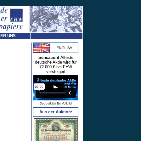
ER UNS
Sensation!
Älteste
deutsche Aktie wird für
72.000 € bei FHW
versteigert
Doppelklick für Vollbild
Aus der Auktion: