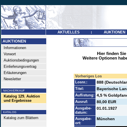
AKTUELLES
AUKTIONEN
|
AUKTIONEN
Informationen
Hier finden Sie
Vorwort
Weitere Optionen habe
Auktionsbedingungen
Einlieferungsvertrag
Erläuterungen
Vorheriges Los
Newsletter
Losnr.:
888 (Deutschlan
Titel:
Bayerische La
NACHVERKAUF
Auflistung:
4,5 % Goldpfand
Katalog 129. Auktion
und Ergebnisse
Ausruf:
80,00 EUR
Ausgabe-
01.01.1927
datum:
KATALOG
Katalog zum Blättern
Ausgabe-
München
ort: