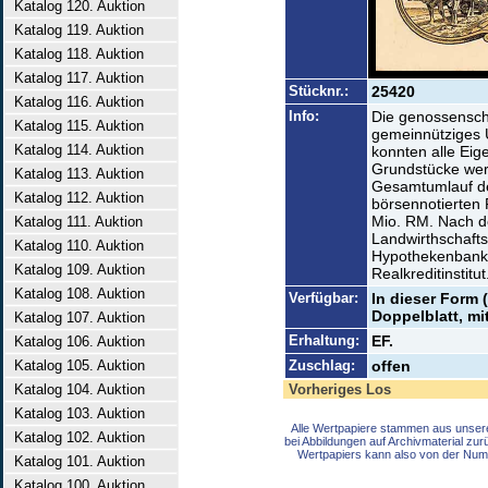
Katalog 120. Auktion
Katalog 119. Auktion
Katalog 118. Auktion
Katalog 117. Auktion
Stücknr.:
25420
Katalog 116. Auktion
Info:
Die genossensch
Katalog 115. Auktion
gemeinnütziges
Katalog 114. Auktion
konnten alle Eige
Grundstücke wer
Katalog 113. Auktion
Gesamtumlauf der
Katalog 112. Auktion
börsennotierten 
Mio. RM. Nach d
Katalog 111. Auktion
Landwirthschaf
Katalog 110. Auktion
Hypothekenbank 
Katalog 109. Auktion
Realkreditinstitut
Katalog 108. Auktion
Verfügbar:
In dieser Form 
Doppelblatt, mi
Katalog 107. Auktion
Erhaltung:
EF.
Katalog 106. Auktion
Katalog 105. Auktion
Zuschlag:
offen
Katalog 104. Auktion
Vorheriges Los
Katalog 103. Auktion
Alle Wertpapiere stammen aus unser
Katalog 102. Auktion
bei Abbildungen auf Archivmaterial zu
Wertpapiers kann also von der Num
Katalog 101. Auktion
Katalog 100. Auktion