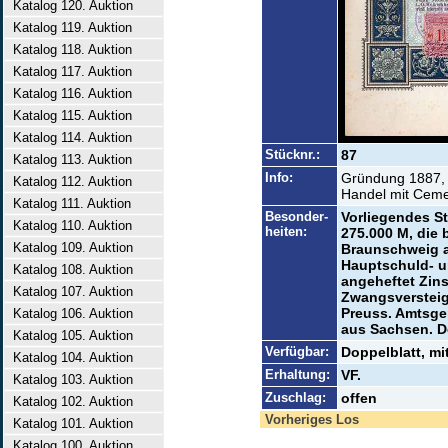
Katalog 120. Auktion
Katalog 119. Auktion
Katalog 118. Auktion
Katalog 117. Auktion
Katalog 116. Auktion
Katalog 115. Auktion
Katalog 114. Auktion
Stücknr.:
87
Katalog 113. Auktion
Info:
Gründung 1887, 
Katalog 112. Auktion
Handel mit Ceme
Katalog 111. Auktion
Besonder-
Vorliegendes St
Katalog 110. Auktion
heiten:
275.000 M, die
Katalog 109. Auktion
Braunschweig 
Hauptschuld- u
Katalog 108. Auktion
angeheftet Zin
Katalog 107. Auktion
Zwangsversteig
Preuss. Amtsger
Katalog 106. Auktion
aus Sachsen. D
Katalog 105. Auktion
Verfügbar:
Doppelblatt, mi
Katalog 104. Auktion
Erhaltung:
VF.
Katalog 103. Auktion
Zuschlag:
offen
Katalog 102. Auktion
Vorheriges Los
Katalog 101. Auktion
Katalog 100. Auktion