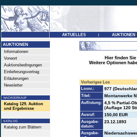
AKTUELLES
AUKTIONEN
|
AUKTIONEN
Informationen
Hier finden Sie
Vorwort
Weitere Optionen habe
Auktionsbedingungen
Einlieferungsvertrag
Erläuterungen
Vorheriges Los
Newsletter
Losnr.:
977 (Deutschlan
Titel:
Montanwerke N
NACHVERKAUF
Auflistung:
4,5 % Partial-Ob
Katalog 129. Auktion
(Auflage 120 St
und Ergebnisse
Ausruf:
150,00 EUR
KATALOG
Ausgabe-
23.12.1893
datum:
Katalog zum Blättern
Ausgabe-
Niedersachswe