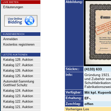
Abbildung:
LIVE BIETEN
Erläuterungen
KUNDENBEREICH
Anmelden
Kostenlos registrieren
LETZTE AUKTIONEN
Katalog 128. Auktion
Katalog 127. Auktion
Stücknr.:
(4133) 633
Katalog 126. Auktion
Info:
Gründung 1921. 
Katalog 125. Auktion
und Zubehör sowi
Automobil-Sammlung
Schuhfabrikation
Gottfried Schultz
Fabrikationszwei
Katalog 124. Auktion
Verfügbar:
Mit kpl. Kuponb
Katalog 123. Auktion
Erhaltung:
EF-.
Katalog 122. Auktion
Zuschlag:
offen
Katalog 121. Auktion
Vorheriges Los