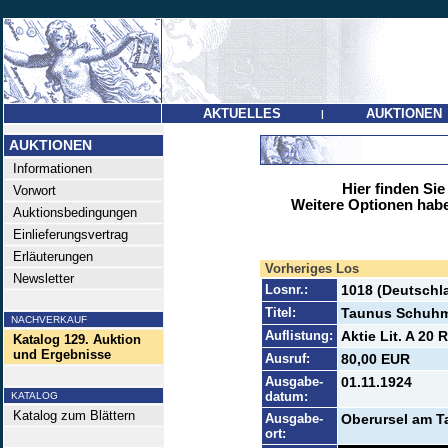
AKTUELLES
AUKTIONEN
|
AUKTIONEN
Informationen
Hier finden Sie
Vorwort
Weitere Optionen habe
Auktionsbedingungen
Einlieferungsvertrag
Erläuterungen
Vorheriges Los
Newsletter
Losnr.:
1018 (Deutschl
Titel:
Taunus Schuhm
NACHVERKAUF
Auflistung:
Aktie Lit. A 20 
Katalog 129. Auktion
und Ergebnisse
Ausruf:
80,00 EUR
Ausgabe-
01.11.1924
datum:
KATALOG
Katalog zum Blättern
Ausgabe-
Oberursel am 
ort: