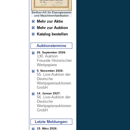
Berliner AG für Eisengiesserei
und Maschinenfabrikation
Mehr zur Aktie
Mehr zur Auktion
Katalog bestellen
Auktionstermine
26. September 2026:
130. Auktion
Freunde Historischer
Wertpapiere
5. November 2026:
55. Live-Auktion der
Deutsche
Wertpapierauktionen
GmbH
14. Januar 2027:
56. Live-Auktion der
Deutsche
Wertpapierauktionen
GmbH
Letzte Meldungen:
15. März 2026: