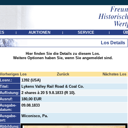
ES
AUKTIONEN
SERVICE
ÜB
|
|
|
Los Details
Hier finden Sie die Details zu diesem Los.
Weitere Optionen haben Sie, wenn Sie angemeldet sind.
Vorheriges Los
Zurück
Nächstes Los
Losnr.:
1392 (USA)
Titel:
Lykens Valley Rail Road & Coal Co.
Auflistung:
2 shares à 20 $ 9.8.1833 (R 10).
Ausruf:
180,00 EUR
Ausgabe-
09.08.1833
datum:
Ausgabe-
Wiconisco, Pa.
ort:
Abbildung: