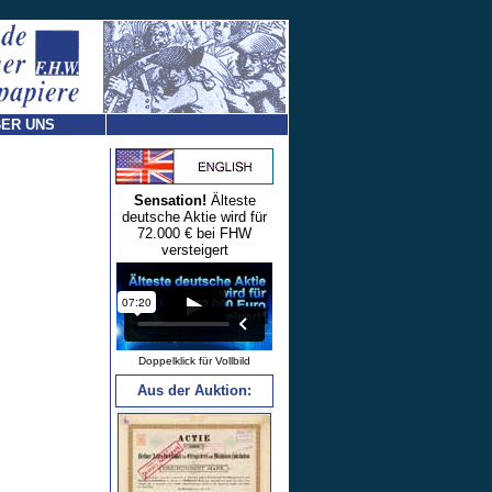
ER UNS
Sensation!
Älteste
deutsche Aktie wird für
72.000 € bei FHW
versteigert
Doppelklick für Vollbild
Aus der Auktion: