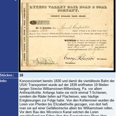
Stücknr.:
18
Info:
Konzessioniert bereits 1830 und damit die viertälteste Bahn der
USA! Transportiert wurde auf der 1839 eröffneten 19 Meilen
langen Strecke Williamstown-Millersburg, Pa. vor allem
Anthrazitkohle. Anfangs hatte sie nicht einmal T-Schienen,
sondern die Räder liefen auf Flacheisen, was häufige
Entgleisungen zur Folge hatte. Von den Kohleminen wurden die
Loren von Pferden bis Elizabethville gezogen, von dort ließ
man sie auf einer Gefällestrecke allein bis Williamstown rollen.
Vor dem Bau des Wiconisco Kanal setzten die Loren
anschließend per Fähre über den Susquehanna River über.