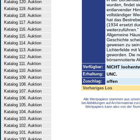
Katalog 120. Auktion
wurden, findet s
Katalog 119. Auktion
entlarvender Hin
vollständiger We
Katalog 118. Auktion
hat das Bestrebe
Katalog 117. Auktion
(1934 ersetzt dur
Katalog 116. Auktion
weiterzuführen.”
Allgemeine Häus
Katalog 115. Auktion
Geschichte schei
Katalog 114. Auktion
gewesen zu sein.
Lichterfelde mi
Katalog 113. Auktion
geworden. Die no
Katalog 112. Auktion
börsennotierte A
Katalog 111. Auktion
Verfügbar:
NICHT lochentwe
Katalog 110. Auktion
Erhaltung:
UNC.
Katalog 109. Auktion
Zuschlag:
offen
Katalog 108. Auktion
Vorheriges Los
Katalog 107. Auktion
Katalog 106. Auktion
Alle Wertpapiere stammen aus unser
bei Abbildungen auf Archivmaterial zu
Katalog 105. Auktion
Wertpapiers kann also von der Num
Katalog 104. Auktion
Katalog 103. Auktion
Katalog 102. Auktion
Katalog 101. Auktion
Katalog 100. Auktion