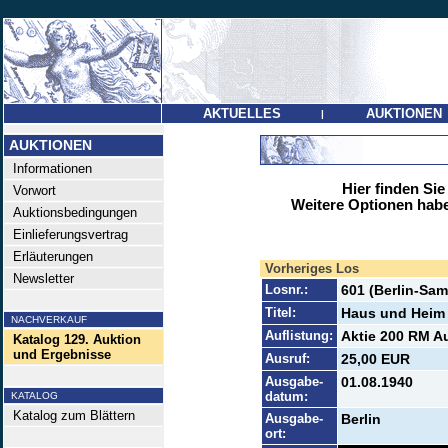
AKTUELLES
AUKTIONEN
|
AUKTIONEN
Informationen
Hier finden Sie
Vorwort
Weitere Optionen habe
Auktionsbedingungen
Einlieferungsvertrag
Erläuterungen
Vorheriges Los
Newsletter
Losnr.:
601 (Berlin-Sa
Titel:
Haus und Hei
NACHVERKAUF
Auflistung:
Aktie 200 RM Au
Katalog 129. Auktion
und Ergebnisse
Ausruf:
25,00 EUR
Ausgabe-
01.08.1940
datum:
KATALOG
Katalog zum Blättern
Ausgabe-
Berlin
ort: