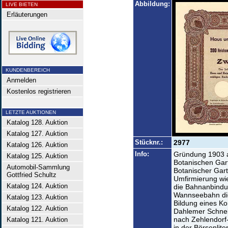
Abbildung:
LIVE BIETEN
Erläuterungen
KUNDENBEREICH
Anmelden
Kostenlos registrieren
LETZTE AUKTIONEN
Katalog 128. Auktion
Katalog 127. Auktion
Stücknr.:
2977
Katalog 126. Auktion
Info:
Gründung 1903 a
Katalog 125. Auktion
Botanischen Gar
Automobil-Sammlung
Botanischer Gar
Gottfried Schultz
Umfirmierung wie
Katalog 124. Auktion
die Bahnanbindun
Wannseebahn die 
Katalog 123. Auktion
Bildung eines K
Katalog 122. Auktion
Dahlemer Schnel
nach Zehlendorf-
Katalog 121. Auktion
in der Börsenlit