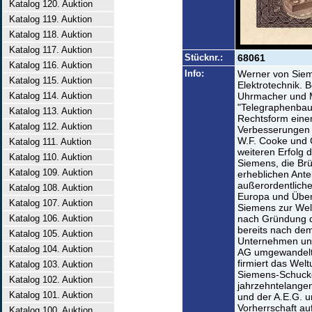
Katalog 120. Auktion
Katalog 119. Auktion
Katalog 118. Auktion
Katalog 117. Auktion
Stücknr.:
68061
Katalog 116. Auktion
Info:
Werner von Sieme
Katalog 115. Auktion
Elektrotechnik. 
Katalog 114. Auktion
Uhrmacher und M
"Telegraphenbauan
Katalog 113. Auktion
Rechtsform eine
Katalog 112. Auktion
Verbesserungen 
W.F. Cooke und C
Katalog 111. Auktion
weiteren Erfolg
Katalog 110. Auktion
Siemens, die Br
Katalog 109. Auktion
erheblichen Antei
außerordentlichen
Katalog 108. Auktion
Europa und Übe
Katalog 107. Auktion
Siemens zur Welt
Katalog 106. Auktion
nach Gründung d
bereits nach de
Katalog 105. Auktion
Unternehmen unt
Katalog 104. Auktion
AG umgewandelt 
firmiert das Wel
Katalog 103. Auktion
Siemens-Schucke
Katalog 102. Auktion
jahrzehntelange
Katalog 101. Auktion
und der A.E.G. u
Vorherrschaft a
Katalog 100. Auktion