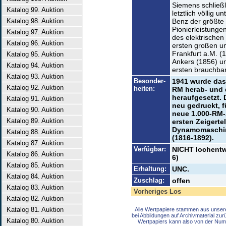
Siemens schließl
Katalog 99. Auktion
letztlich völlig 
Katalog 98. Auktion
Benz der größte 
Pionierleistunge
Katalog 97. Auktion
des elektrischen
Katalog 96. Auktion
ersten großen un
Frankfurt a.M. (
Katalog 95. Auktion
Ankers (1856) u
Katalog 94. Auktion
ersten brauchbar
Katalog 93. Auktion
Besonder-
1941 wurde das 
Katalog 92. Auktion
heiten:
RM herab- und 
heraufgesetzt.
Katalog 91. Auktion
neu gedruckt, f
Katalog 90. Auktion
neue 1.000-RM-A
Katalog 89. Auktion
ersten Zeigerte
Dynamomaschin
Katalog 88. Auktion
(1816-1892).
Katalog 87. Auktion
Verfügbar:
NICHT lochentwe
Katalog 86. Auktion
6)
Katalog 85. Auktion
Erhaltung:
UNC.
Katalog 84. Auktion
Zuschlag:
offen
Katalog 83. Auktion
Vorheriges Los
Katalog 82. Auktion
Katalog 81. Auktion
Alle Wertpapiere stammen aus unser
bei Abbildungen auf Archivmaterial zu
Katalog 80. Auktion
Wertpapiers kann also von der Num