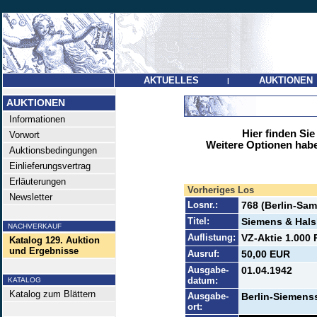
AKTUELLES
AUKTIONEN
|
AUKTIONEN
Informationen
Hier finden Sie
Vorwort
Weitere Optionen habe
Auktionsbedingungen
Einlieferungsvertrag
Erläuterungen
Vorheriges Los
Newsletter
Losnr.:
768 (Berlin-Sa
Titel:
Siemens & Hal
NACHVERKAUF
Auflistung:
VZ-Aktie 1.000 
Katalog 129. Auktion
und Ergebnisse
Ausruf:
50,00 EUR
Ausgabe-
01.04.1942
datum:
KATALOG
Katalog zum Blättern
Ausgabe-
Berlin-Siemens
ort: