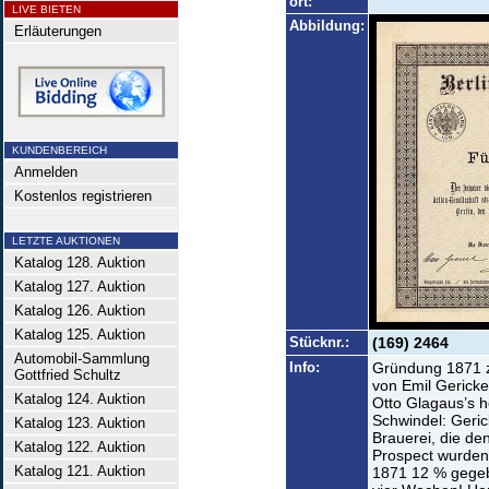
ort:
LIVE BIETEN
Abbildung:
Erläuterungen
KUNDENBEREICH
Anmelden
Kostenlos registrieren
LETZTE AUKTIONEN
Katalog 128. Auktion
Katalog 127. Auktion
Katalog 126. Auktion
Katalog 125. Auktion
Stücknr.:
(169) 2464
Automobil-Sammlung
Info:
Gründung 1871 z
Gottfried Schultz
von Emil Gericke
Katalog 124. Auktion
Otto Glagaus’s h
Schwindel: Geri
Katalog 123. Auktion
Brauerei, die de
Katalog 122. Auktion
Prospect wurden
Katalog 121. Auktion
1871 12 % gegeb