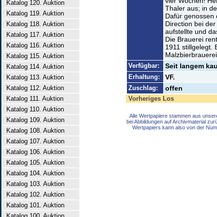
vier Wochen! Her
Katalog 120. Auktion
Thaler aus; in d
Katalog 119. Auktion
Dafür genossen 
Direction bei de
Katalog 118. Auktion
aufstellte und da
Katalog 117. Auktion
Die Brauerei rent
Katalog 116. Auktion
1911 stillgelegt.
Malzbierbrauerei
Katalog 115. Auktion
Verfügbar:
Seit langem kau
Katalog 114. Auktion
Erhaltung:
VF.
Katalog 113. Auktion
Katalog 112. Auktion
Zuschlag:
offen
Katalog 111. Auktion
Vorheriges Los
Katalog 110. Auktion
Alle Wertpapiere stammen aus unser
Katalog 109. Auktion
bei Abbildungen auf Archivmaterial zu
Wertpapiers kann also von der Num
Katalog 108. Auktion
Katalog 107. Auktion
Katalog 106. Auktion
Katalog 105. Auktion
Katalog 104. Auktion
Katalog 103. Auktion
Katalog 102. Auktion
Katalog 101. Auktion
Katalog 100. Auktion