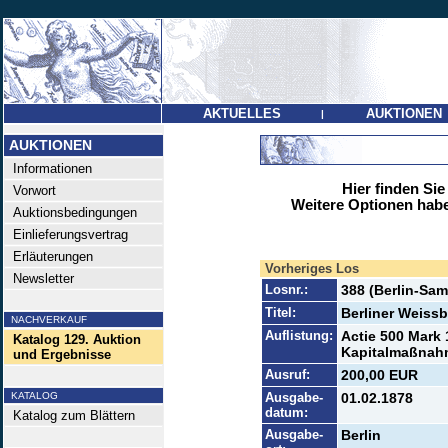
AKTUELLES
AUKTIONEN
|
AUKTIONEN
Informationen
Hier finden Sie
Vorwort
Weitere Optionen habe
Auktionsbedingungen
Einlieferungsvertrag
Erläuterungen
Vorheriges Los
Newsletter
Losnr.:
388 (Berlin-Sa
Titel:
Berliner Weissb
NACHVERKAUF
Auflistung:
Actie 500 Mark 
Katalog 129. Auktion
Kapitalmaßnahm
und Ergebnisse
Ausruf:
200,00 EUR
KATALOG
Ausgabe-
01.02.1878
datum:
Katalog zum Blättern
Ausgabe-
Berlin