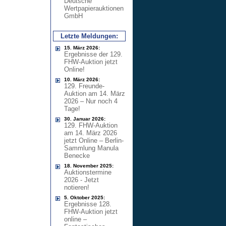
Deutsche
Wertpapierauktionen
GmbH
Letzte Meldungen:
15. März 2026:
Ergebnisse der 129.
FHW-Auktion jetzt
Online!
10. März 2026:
129. Freunde-
Auktion am 14. März
2026 – Nur noch 4
Tage!
30. Januar 2026:
129. FHW-Auktion
am 14. März 2026
jetzt Online – Berlin-
Sammlung Manula
Benecke
18. November 2025:
Auktionstermine
2026 - Jetzt
notieren!
5. Oktober 2025:
Ergebnisse 128.
FHW-Auktion jetzt
online –