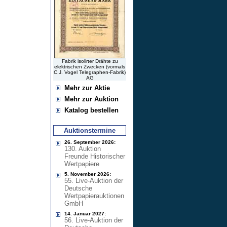
Fabrik isolirter Drähte zu
elektrischen Zwecken (vormals
C.J. Vogel Telegraphen-Fabrik)
AG
Mehr zur Aktie
Mehr zur Auktion
Katalog bestellen
Auktionstermine
26. September 2026:
130. Auktion
Freunde Historischer
Wertpapiere
5. November 2026:
55. Live-Auktion der
Deutsche
Wertpapierauktionen
GmbH
14. Januar 2027:
56. Live-Auktion der