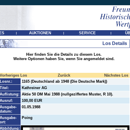
ES
AUKTIONEN
SERVICE
ÜB
|
|
|
Los Details
Hier finden Sie die Details zu diesem Los.
Weitere Optionen haben Sie, wenn Sie angemeldet sind.
Vorheriges Los
Zurück
Nächstes Los
Losnr.:
1165 (Deutschland ab 1948 (Die Deutsche Mark))
Titel:
Kathreiner AG
Auflistung:
Aktie 50 DM Mai 1988 (nullgeziffertes Muster, R 10).
Ausruf:
100,00 EUR
Ausgabe-
01.05.1988
datum:
Ausgabe-
Poing
ort:
Abbildung: