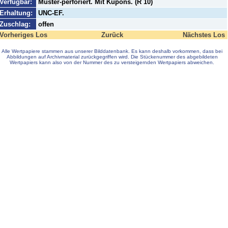
Verfügbar:
Muster-perforiert. Mit Kupons. (R 10)
Erhaltung:
UNC-EF.
Zuschlag:
offen
Vorheriges Los
Zurück
Nächstes Los
Alle Wertpapiere stammen aus unserer Bilddatenbank. Es kann deshalb vorkommen, dass bei
Abbildungen auf Archivmaterial zurückgegriffen wird. Die Stückenummer des abgebildeten
Wertpapiers kann also von der Nummer des zu versteigernden Wertpapiers abweichen.