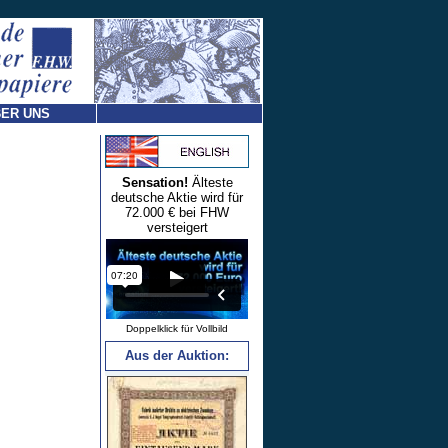
ER UNS
Sensation!
Älteste
deutsche Aktie wird für
72.000 € bei FHW
versteigert
Doppelklick für Vollbild
Aus der Auktion: