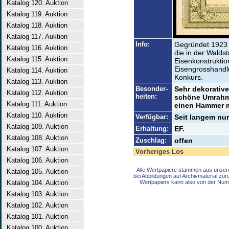
Katalog 120. Auktion
Katalog 119. Auktion
Katalog 118. Auktion
Katalog 117. Auktion
Info:
Gegründet 1923 z
Katalog 116. Auktion
die in der Waldst
Katalog 115. Auktion
Eisenkonstruktio
Eisengrosshandlu
Katalog 114. Auktion
Konkurs.
Katalog 113. Auktion
Besonder-
Sehr dekorative
Katalog 112. Auktion
heiten:
schöne Umrahmu
Katalog 111. Auktion
einen Hammer mi
Katalog 110. Auktion
Verfügbar:
Seit langem nur
Katalog 109. Auktion
Erhaltung:
EF.
Katalog 108. Auktion
Zuschlag:
offen
Katalog 107. Auktion
Vorheriges Los
Katalog 106. Auktion
Alle Wertpapiere stammen aus unser
Katalog 105. Auktion
bei Abbildungen auf Archivmaterial zu
Katalog 104. Auktion
Wertpapiers kann also von der Num
Katalog 103. Auktion
Katalog 102. Auktion
Katalog 101. Auktion
Katalog 100. Auktion