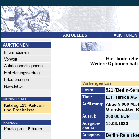
AKTUELLES
AUKTIONEN
|
AUKTIONEN
Informationen
Hier finden Sie
Vorwort
Weitere Optionen habe
Auktionsbedingungen
Einlieferungsvertrag
Erläuterungen
Vorheriges Los
Newsletter
Losnr.:
521 (Berlin-Sa
Titel:
E. F. Hirsch AG
NACHVERKAUF
Auflistung:
Aktie 5.000 Mar
Katalog 129. Auktion
Gründeraktie, R
und Ergebnisse
Ausruf:
200,00 EUR
KATALOG
Ausgabe-
15.03.1923
datum:
Katalog zum Blättern
Ausgabe-
Berlin-Reinick