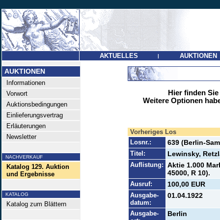
AKTUELLES
AUKTIONEN
|
AUKTIONEN
Informationen
Hier finden Sie
Vorwort
Weitere Optionen habe
Auktionsbedingungen
Einlieferungsvertrag
Erläuterungen
Vorheriges Los
Newsletter
Losnr.:
639 (Berlin-Sa
Titel:
Lewinsky, Retz
NACHVERKAUF
Auflistung:
Aktie 1.000 Mar
Katalog 129. Auktion
45000, R 10).
und Ergebnisse
Ausruf:
100,00 EUR
KATALOG
Ausgabe-
01.04.1922
datum:
Katalog zum Blättern
Ausgabe-
Berlin