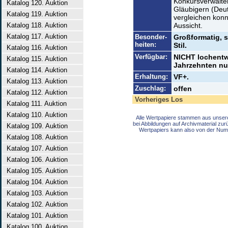
Konkursverwalter
Katalog 120. Auktion
Gläubigern (Deut
Katalog 119. Auktion
vergleichen konn
Katalog 118. Auktion
Aussicht.
Katalog 117. Auktion
Besonder-
Großformatig, 
heiten:
Stil.
Katalog 116. Auktion
Verfügbar:
NICHT lochentwe
Katalog 115. Auktion
Jahrzehnten nur
Katalog 114. Auktion
Erhaltung:
VF+.
Katalog 113. Auktion
Zuschlag:
offen
Katalog 112. Auktion
Vorheriges Los
Katalog 111. Auktion
Katalog 110. Auktion
Alle Wertpapiere stammen aus unser
bei Abbildungen auf Archivmaterial zu
Katalog 109. Auktion
Wertpapiers kann also von der Num
Katalog 108. Auktion
Katalog 107. Auktion
Katalog 106. Auktion
Katalog 105. Auktion
Katalog 104. Auktion
Katalog 103. Auktion
Katalog 102. Auktion
Katalog 101. Auktion
Katalog 100. Auktion