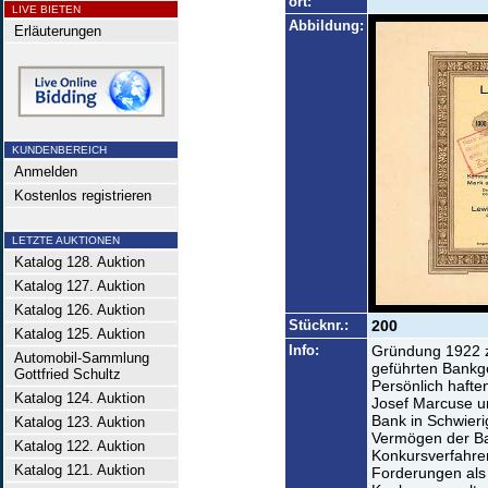
ort:
LIVE BIETEN
Abbildung:
Erläuterungen
KUNDENBEREICH
Anmelden
Kostenlos registrieren
LETZTE AUKTIONEN
Katalog 128. Auktion
Katalog 127. Auktion
Katalog 126. Auktion
Stücknr.:
200
Katalog 125. Auktion
Info:
Gründung 1922 z
Automobil-Sammlung
geführten Bankge
Gottfried Schultz
Persönlich hafte
Katalog 124. Auktion
Josef Marcuse un
Bank in Schwieri
Katalog 123. Auktion
Vermögen der Ban
Katalog 122. Auktion
Konkursverfahren 
Katalog 121. Auktion
Forderungen als