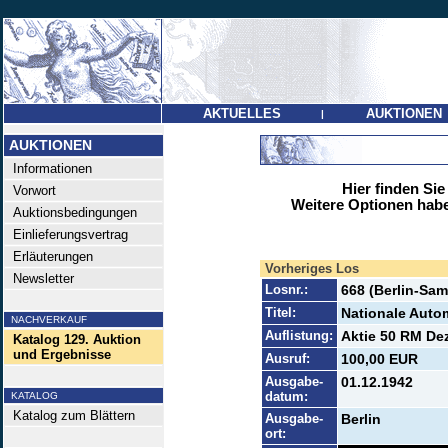
AKTUELLES
AUKTIONEN
|
AUKTIONEN
Informationen
Hier finden Sie
Vorwort
Weitere Optionen habe
Auktionsbedingungen
Einlieferungsvertrag
Erläuterungen
Vorheriges Los
Newsletter
Losnr.:
668 (Berlin-Sa
Titel:
Nationale Auto
NACHVERKAUF
Auflistung:
Aktie 50 RM Dez
Katalog 129. Auktion
und Ergebnisse
Ausruf:
100,00 EUR
Ausgabe-
01.12.1942
datum:
KATALOG
Katalog zum Blättern
Ausgabe-
Berlin
ort: