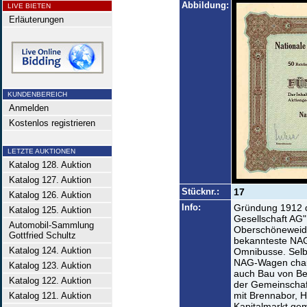
Abbildung:
LIVE BIETEN
Erläuterungen
KUNDENBEREICH
Anmelden
Kostenlos registrieren
LETZTE AUKTIONEN
Katalog 128. Auktion
Katalog 127. Auktion
Stücknr.:
17
Katalog 126. Auktion
Info:
Gründung 1912 d
Katalog 125. Auktion
Gesellschaft AG"
Automobil-Sammlung
Oberschöneweide
Gottfried Schultz
bekannteste NAG
Katalog 124. Auktion
Omnibusse. Selbst
NAG-Wagen chauf
Katalog 123. Auktion
auch Bau von Be
Katalog 122. Auktion
der Gemeinschaft
mit Brennabor, H
Katalog 121. Auktion
Kapitalmarkt ge