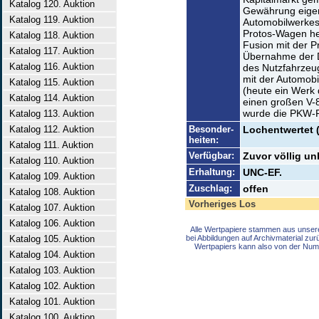
Katalog 120. Auktion
Gewährung eige
Katalog 119. Auktion
Automobilwerkes
Protos-Wagen her
Katalog 118. Auktion
Fusion mit der 
Katalog 117. Auktion
Übernahme der 
Katalog 116. Auktion
des Nutzfahrzeu
mit der Automob
Katalog 115. Auktion
(heute ein Werk
Katalog 114. Auktion
einen großen V-8
wurde die PKW-Pr
Katalog 113. Auktion
Katalog 112. Auktion
Besonder-
Lochentwertet 
heiten:
Katalog 111. Auktion
Verfügbar:
Zuvor völlig u
Katalog 110. Auktion
Erhaltung:
UNC-EF.
Katalog 109. Auktion
Zuschlag:
offen
Katalog 108. Auktion
Vorheriges Los
Katalog 107. Auktion
Katalog 106. Auktion
Alle Wertpapiere stammen aus unser
Katalog 105. Auktion
bei Abbildungen auf Archivmaterial zu
Wertpapiers kann also von der Num
Katalog 104. Auktion
Katalog 103. Auktion
Katalog 102. Auktion
Katalog 101. Auktion
Katalog 100. Auktion